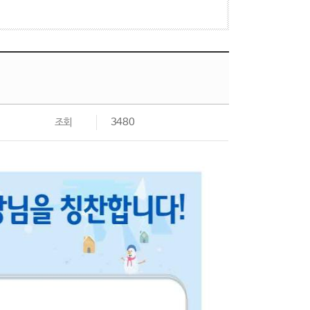
조회
3480