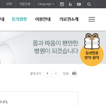
JOIN
직원전용
Language
안내
동의광장
이용안내
의료원소개
몸
과
마음
이
편안
한
병원
이 되겠습니다
동의명품
한약·환약
글자크기
인쇄
합니다.