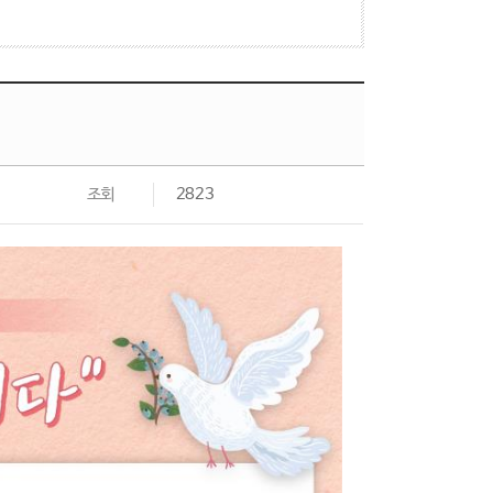
조회
2823