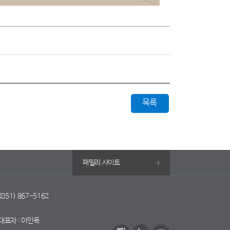
목록
패밀리 사이트
 (051) 867-5162
대표자 : 이인옥