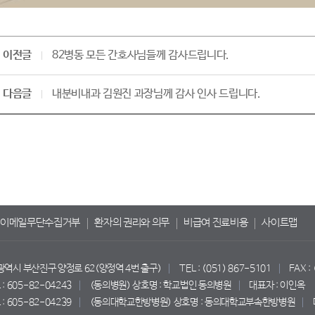
이전글
82병동 모든 간호사님들께 감사드립니다.
다음글
내분비내과 김원진 과장님께 감사 인사 드립니다.
이메일무단수집거부
환자의 권리와 의무
비급여 진료비용
사이트맵
산광역시 부산진구 양정로 62(양정역 4번 출구)
TEL : (051) 867-5101
FAX :
 605-82-04243
(동의병원) 상호명 : 학교법인 동의병원
대표자 : 이인옥
 605-82-04239
(동의대학교한방병원) 상호명 : 동의대학교부속한방병원