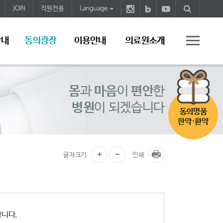
JOIN
직원전용
Language
안내
동의광장
이용안내
의료원소개
몸
과
마음
이
편안
한
병원
이 되겠습니다
동의명품
한약·환약
글자크기
인쇄
합니다.