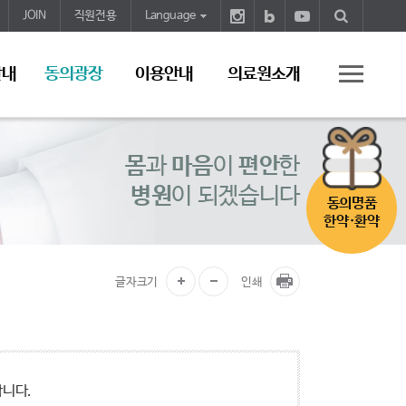
JOIN
직원전용
Language
안내
동의광장
이용안내
의료원소개
몸
과
마음
이
편안
한
병원
이 되겠습니다
동의명품
한약·환약
글자크기
인쇄
합니다.