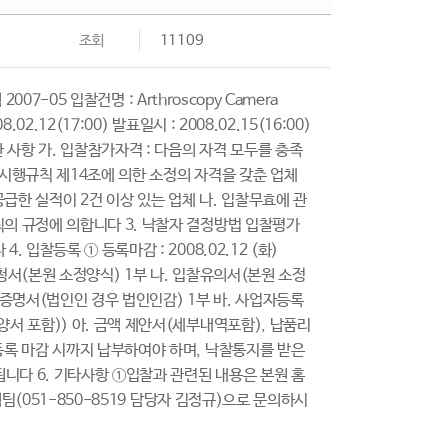
조회
11109
007-05 입찰건명 : Arthroscopy Camera
2.12(17:00) 발표일시 : 2008.02.15(16:00)
한 사항 가. 입찰참가자격 : 다음의 자격 모두를 충족
 시행규칙 제14조에 의한 소정의 자격을 갖춘 업체
급한 실적이 2건 이상 있는 업체 나. 입찰무효에 관
칙의 규정에 의합니다 3. 낙찰자 결정방법 입찰평가
 입찰등록 ① 등록마감 : 2008.02.12 (화)
가신청서(본원 소정양식) 1부 나. 입찰유의서(본원 소정
감증명서(법인인 경우 법인인감) 1부 바. 사업자등록
양서 포함)) 아. 금액 제안서(세부내역포함), 납품리
찰등록 마감 시까지 납부하여야 하며, 낙찰통지를 받은
니다 6. 기타사항 ①입찰과 관련된 내용은 본원 홈
기획팀(051-850-8519 담당자 김정규)으로 문의하시