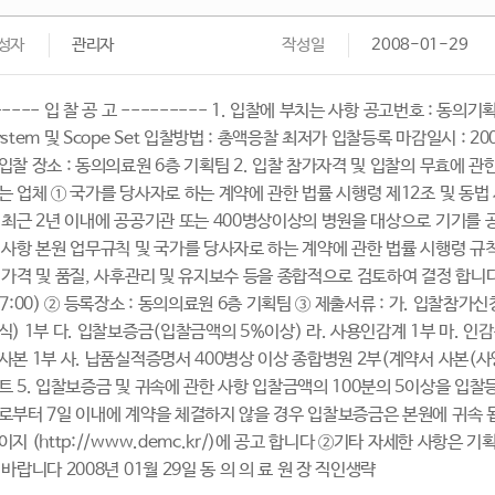
성자
관리자
작성일
2008-01-29
----- 입 찰 공 고 --------- 1. 입찰에 부치는 사항 공고번호 : 동의기획 2
ystem 및 Scope Set 입찰방법 : 총액응찰 최저가 입찰등록 마감일시 : 2008.0
입찰 장소 : 동의의료원 6층 기획팀 2. 입찰 참가자격 및 입찰의 무효에 관
는 업체 ① 국가를 당사자로 하는 계약에 관한 법률 시행령 제12조 및 동법
 최근 2년 이내에 공공기관 또는 400병상이상의 병원을 대상으로 기기를 공
 사항 본원 업무규칙 및 국가를 당사자로 하는 계약에 관한 법률 시행령 규
 가격 및 품질, 사후관리 및 유지보수 등을 종합적으로 검토하여 결정 합니다 4.
17:00) ② 등록장소 : 동의의료원 6층 기획팀 ③ 제출서류 : 가. 입찰참
식) 1부 다. 입찰보증금(입찰금액의 5%이상) 라. 사용인감계 1부 마. 인
사본 1부 사. 납품실적증명서 400병상 이상 종합병원 2부(계약서 사본(사
트 5. 입찰보증금 및 귀속에 관한 사항 입찰금액의 100분의 5이상을 입
로부터 7일 이내에 계약을 체결하지 않을 경우 입찰보증금은 본원에 귀속 됩
이지 (http://www.demc.kr/)에 공고 합니다 ②기타 자세한 사항은 
 바랍니다 2008년 01월 29일 동 의 의 료 원 장 직인생략