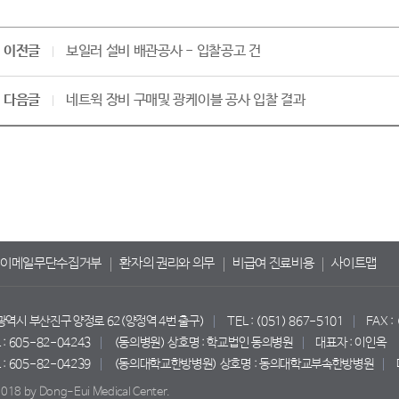
이전글
보일러 설비 배관공사 - 입찰공고 건
다음글
네트윅 장비 구매및 광케이블 공사 입찰 결과
이메일무단수집거부
환자의 권리와 의무
비급여 진료비용
사이트맵
산광역시 부산진구 양정로 62(양정역 4번 출구)
TEL : (051) 867-5101
FAX :
 605-82-04243
(동의병원) 상호명 : 학교법인 동의병원
대표자 : 이인옥
 605-82-04239
(동의대학교한방병원) 상호명 : 동의대학교부속한방병원
018 by Dong-Eui Medical Center.