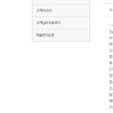
작
고객의 소리
고객님의 치료후기
-
S
학술연구논문
※
하
②
한
후
(
양
증
스
날
페
기