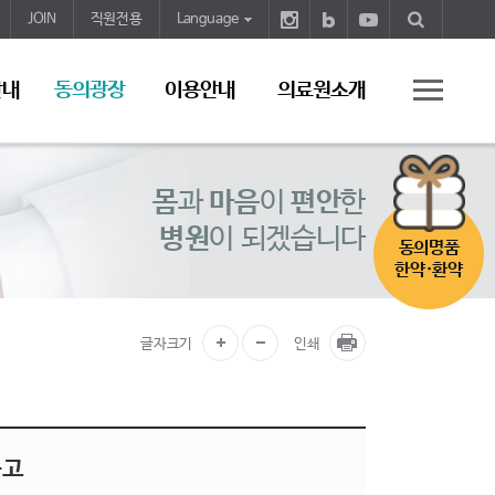
JOIN
직원전용
Language
안내
동의광장
이용안내
의료원소개
몸
과
마음
이
편안
한
병원
이 되겠습니다
동의명품
한약·환약
글자크기
인쇄
공고