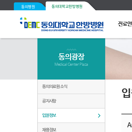
동의대학교한방병원
동의병원
진료
동의광장
Medical Center Plaza
동의의료원 소식
입
공지사항
입찰정보
A
채용정보