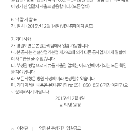
④ 입찰보증금 : 입찰가격의 100분의 5 이상을 입찰보증금 납부 확약 내용
이 명기 된 입찰서 제출로 갈음합니다.(모든 업체)
6. 낙 찰 자 발 표
가. 일 시 : 2015년 12월 14일(병원 홈페이지 발표)
7. 기타 사항
가. 병원도면은 본원관리팀에서 열람 가능합니다.
나. 본 공사는 건설산업기본법 제29조에 의거 다른 공사업자에게 일괄하
여 하도급을 줄 수 없습니다.
다. 부정한 방법으로 서류를 제출한 업체는 이로 인해 야기되는 모든 책임
을 져야 합니다.
라. 모든 사항은 병원 사정에 따라 변경될수 있습니다.
마. 기타 자세한 내용은 본원 관리팀(☎ 051-850-8516 과장 이관구)으
로 문의하시기 바랍니다
2015년 12월 4일
동 의 병 원 장
이전글
영양실 주방기기 입찰공고