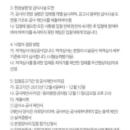
3. 현장설명 및 급식시설 도면
가. 공사의 현장 설명은 업체별 개별 실시하며, 공고시 첨부된 급식시설 도
면을 기초로 공사 제안서를 제출하여야 함
나. 입찰에 필요한 모든 사항을 입찰 전에 완전히 숙지한 후 입찰에 참여하
여야 하며 이를 숙지하지 못한 책임은 입찰자에게 있습니다.
4. 낙찰자 결정 방법
가. 적격심사 대상공사입니다. 적격심사는 본원의 시설공사 적격심사 세부
기준에 의거 심사합니다.(시행능력평가등)
나. 적격심사를 통과한 업체중 최저가를 제안한 업체를 우선협상대상자로
선정
5. 입찰공고기간 및 공사제안서 마감
가. 공고기간: 2015년 12월 4일부터 - 12월 10일
나. 공사제안서 마감 : 동의병원 관리팀 12월 11일(금요일 오후 2시)
다. 제출서류
① 급식소 공사 제안서
(제안서 양식은 자유양식이며, 공사비는 공사세부내역이 없는 총액 제안)
② 실적증명서
③ 본원양식의 입찰 참가신청서