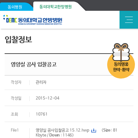
동의대학교한방병원
동의병원
입찰정보
영양실 공사 입찰공고
동의명품
한약·환약
작성자
관리자
작성일
2015-12-04
조회
10761
File1
영양실 공사입찰공고 15.12.hwp
(
Size
: 81
Kbyte /
Down
: 1146)