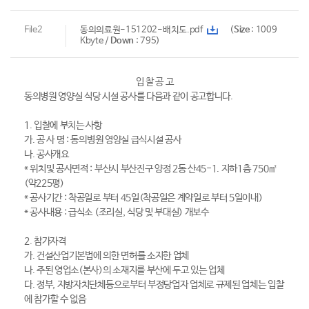
File2
동의의료원-151202-배치도.pdf
(
Size
: 1009
Kbyte /
Down
: 795)
입 찰 공 고
동의병원 영양실 식당 시설 공사를 다음과 같이 공고합니다.
1. 입찰에 부치는 사항
가. 공 사 명 : 동의병원 영양실 급식시설 공사
나. 공사개요
* 위치및 공사면적 : 부산시 부산진구 양정 2동 산45-1. 지하1층 750㎡
(약225평)
* 공사기간 : 착공일로 부터 45일(착공일은 계약일로 부터 5일이내)
* 공사내용 : 급식소 (조리실, 식당 및 부대실) 개보수
2. 참가자격
가. 건설산업기본법에 의한 면허를 소지한 업체
나. 주된 영업소(본사)의 소재지를 부산에 두고 있는 업체
다. 정부, 지방자치단체등으로부터 부정당업자 업체로 규제된 업체는 입찰
에 참가할 수 없음