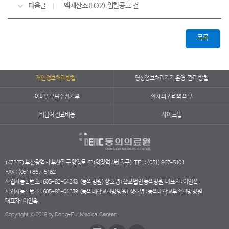
다음글
액체산소(LO2) 입찰공고 건
목록
개인정보처리방침
영상정보처리기기 운영·관리 방침
이메일무단수집거부
환자의 권리와 의무
비급여 진료비용
사이트맵
(47227) 부산광역시 부산진구 양정로 62(양정역 4번 출구)
TEL : (051) 867-5101
FAX : (051) 867-5162
사업자등록번호 : 605-82-04243
(동의병원) 상호명 : 학교법인 동의병원
대표자 : 이인옥
사업자등록번호 : 605-82-04239
(동의대학교한방병원) 상호명 : 동의대학교부속한방병원
대표자 : 이인옥
Copyright ⓒ 2018 by Dong-Eui Medical Center.