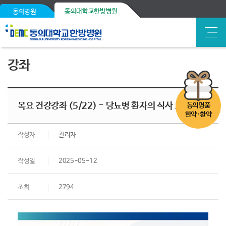
동의대학교한방병원
동의병원
강좌
목요 건강강좌 (5/22) - 당뇨병 환자의 식사 요법
동의명품
한약·환약
작성자
관리자
작성일
2025-05-12
조회
2794