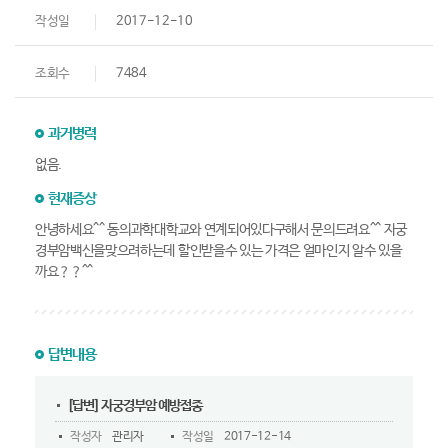
작성일
2017-12-10
조회수
7484
과거병력
없음.
현재증상
안녕하세요^^ 동의과학대학교와 연계되어있다구해서 문의드려요^^ 자궁
경부암백신을맞으려하는데 할인받을수 있는 가격은 얼마인지 알수 있을
까요？？^^
답변내용
[답변] 자궁경부암 예방접종
작성자
관리자
작성일
2017-12-14