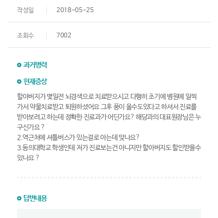
작성일
2018-05-25
조회수
7002
과거병력
현재증상
할아버지가 몇일전 뇌경색으로 치료받으시고 다행히 초기에 병원에 일찍
가서 약물치료받고 퇴원하셨어요 그후 풍이 올수도있다고 하셔서 진료를
받아보려고 하는데 정확한 진료과가 어딘가요? 해당과의 대표원장님은 누
구신가요 ?
2.역근처에 셔틀버스가 있는걸로 아는데 맞나요?
3.동의대학교 학생인데 저가 진료보는건 아니지만 할아버지도 할인받을수
있나요 ?
답변내용