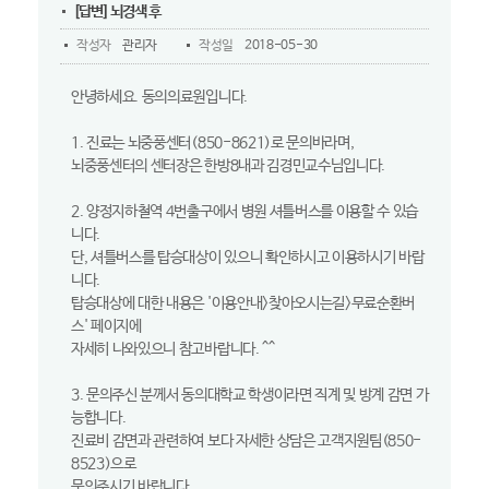
[답변] 뇌경색 후
작성자
관리자
작성일
2018-05-30
안녕하세요. 동의의료원입니다.
1. 진료는 뇌중풍센터(850-8621)로 문의바라며,
뇌중풍센터의 센터장은 한방8내과 김경민교수님입니다.
2. 양정지하철역 4번출구에서 병원 셔틀버스를 이용할 수 있습
니다.
단, 셔틀버스를 탑승대상이 있으니 확인하시고 이용하시기 바랍
니다.
탑승대상에 대한 내용은 '이용안내>찾아오시는길>무료순환버
스' 페이지에
자세히 나와있으니 참고바랍니다. ^^
3. 문의주신 분께서 동의대학교 학생이라면 직계 및 방계 감면 가
능합니다.
진료비 감면과 관련하여 보다 자세한 상담은 고객지원팀(850-
8523)으로
문의주시기 바랍니다.