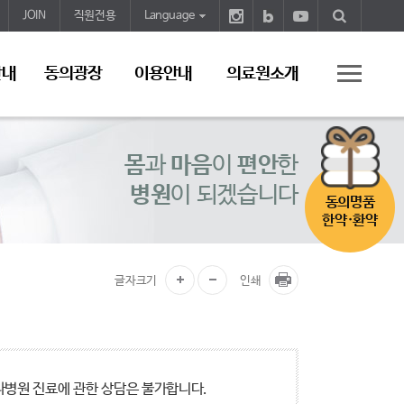
JOIN
직원전용
Language
안내
동의광장
이용안내
의료원소개
몸
과
마음
이
편안
한
병원
이 되겠습니다
동의명품
한약·환약
글자크기
인쇄
타병원 진료에 관한 상담은 불가합니다.