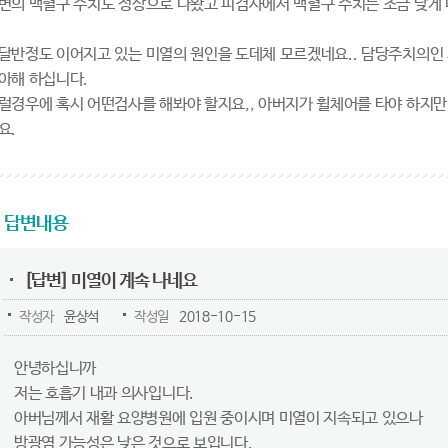
변의 백혈구 수치도 정상으로 나왔고 피검사에서 백혈구 수치는 조금 낮게
달반정도 이어지고 있는 미열의 원인을 도데체 모르겠네요.. 담당주치의인
아해 하십니다.
럴경우에 혹시 어떤검사를 해봐야 할지요,, 아버지가 휠체어를 타야 하지
요.
답변내용
[답변] 미열이 계속 나네요
작성자
윤상석
작성일
2018-10-15
안녕하십니까
저는 호흡기 내과 의사입니다.
아버님께서 재활 요양병원에 입원 중이시며 미열이 지속되고 있으나
방광염 가능성은 낮은 것으로 보입니다.