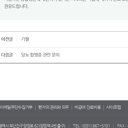
권유드립니다.
이전글
기혈
다음글
당뇨 합병증 관련 문의
이메일무단수집거부
환자의 권리와 의무
비급여 진료비용
사이트맵
산광역시 부산진구 양정로 62(양정역 4번 출구)
TEL : (051) 867-5101
FAX :