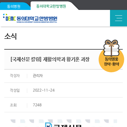
동의대학교한방병원
동의병원
소식
[국제신문 칼럼] 재활의학과 황기훈 과장
동의명품
한약·환약
작성자
관리자
작성일
2022-11-24
조회
7248