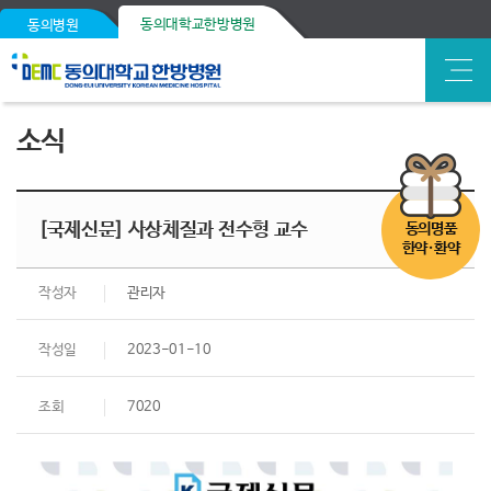
동의대학교한방병원
동의병원
소식
[국제신문] 사상체질과 전수형 교수
동의명품
한약·환약
작성자
관리자
작성일
2023-01-10
조회
7020