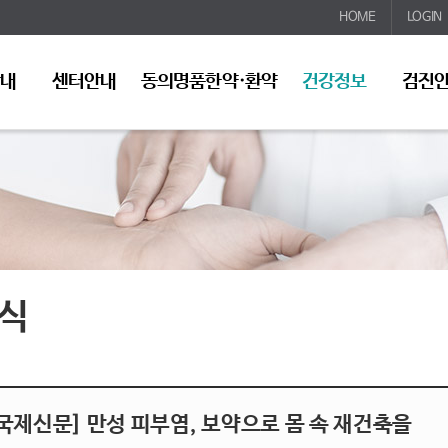
HOME
LOGIN
안내
센터안내
동의명품한약·환약
건강정보
검진
식
국제신문] 만성 피부염, 보약으로 몸 속 재건축을