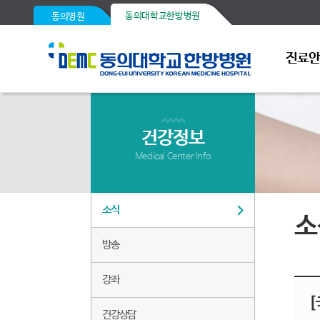
동의대학교한방병원
동의병원
진료
건강정보
Medical Center Info
소식
소
방송
강좌
[
건강상담