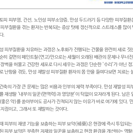
토피 피부염, 건선, 노인성 피부소양증, 만성 두드러기 등 다양한 피부질환
 피부질환을 겪는 환자는 반복되는 증상 탓에 정신적으로 스트레스를 많이 
다.
성 피부질환을 치유하는 과정은 노후화가 진행되는 건물을 완전히 새로 짓는
순히 겉면의 페인트칠(연고)만으로는 세월이 오래된 배관의 문제나 무너진 
 장벽을 허물고 건강한 세포로 다시 세우는 과정은 단순한 '수리'가 아닌 정
로 난항을 겪듯, 만성 재발성 피부질환 환자의 몸 안을 들여다보면 치료는 
건축의 가장 큰 문제는 많은 비용과 인부의 체력 부족이다. 만성 재발성 피
를 재생할 '내부의 일꾼(면역력)과 영양분'이 턱없이 모자라게 된다. 남은 
(좋은 약)를 쏟아부어도 공사가 진척되지 않는 이유가 바로 여기에 있다. 
 지점이고, 그래서 또 재발하는 것이다.
때 피부의 재생 기능을 보충하는 피부 보약(補藥)은 현장에 즉시 투입되는 '
된 피부 보약은 부족한 자재와 일꾼을 보충하고 현장 환경을 개선하는 역할