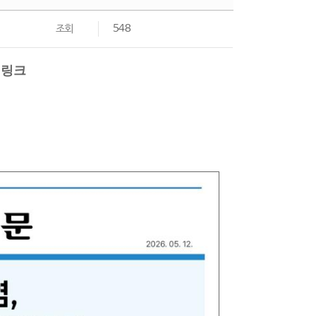
조회
548
 링크