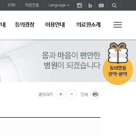
JOIN
직원전용
Language
안내
동의광장
이용안내
의료원소개
몸
과
마음
이
편안
한
병원
이 되겠습니다
동의명품
한약·환약
글자크기
인쇄