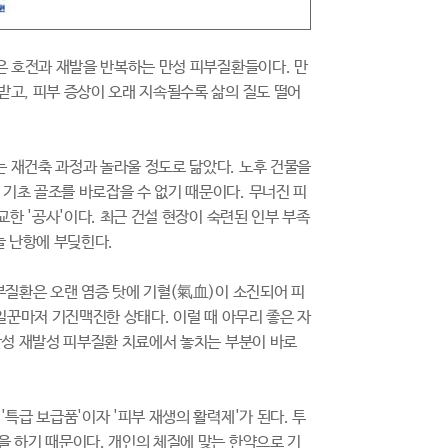
은 호전과 재발을 반복하는 만성 피부질환들이다. 만
받고, 피부 증상이 오래 지속될수록 삶의 질도 떨어
 재건축 과정과 놀라울 정도로 닮았다. 노후 건물을
기초 골조를 바로잡을 수 없기 때문이다. 무너진 피
교한 '공사'이다. 최근 건설 현장이 숙련된 인부 부족
늘 난항에 부딪힌다.
부질환은 오랜 염증 탓에 기혈(氣血)이 소진되어 피
일꾼마저 기진맥진한 상태다. 이럴 때 아무리 좋은 자
만성 재발성 피부질환 치료에서 놓치는 부분이 바로
특급 보급품'이자 '피부 재생의 활력제'가 된다. 투
을 하기 때문이다. 개인의 체질에 맞는 한약으로 기