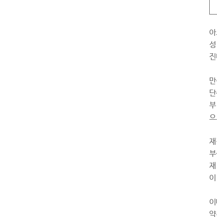
아
성
진
만
단
부
으
재
부
재
이
이
약