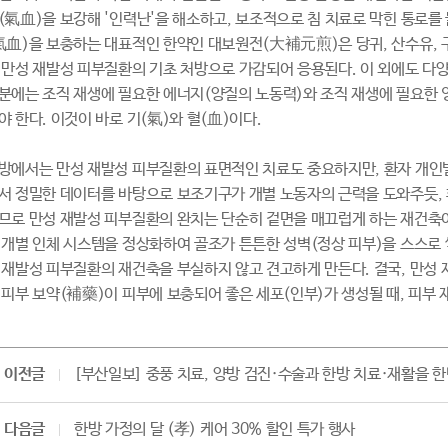
(氣血)을 보강해 '인력난'을 해소하고, 보조적으로 침 치료로 막힌 통로를
氣血)을 보충하는 대표적인 한약인 대보원전(大補元煎)은 당귀, 산수유, 
 만성 재발성 피부질환의 기초 처방으로 가감되어 응용된다. 이 외에도 다
분에는 조직 재생에 필요한 에너지(양질의 노동력)와 조직 재생에 필요한 
야 한다. 이것이 바로 기(氣)와 혈(血)이다.
방에서는 만성 재발성 피부질환의 표면적인 치료도 중요하지만, 환자 개인별
서 정밀한 데이터를 바탕으로 보조기구가 개별 노동자의 근력을 도와주듯, 
므로 만성 재발성 피부질환의 완치는 단순히 겉면을 매끄럽게 하는 재건축이
 개별 인체 시스템을 정상화하여 골조가 튼튼한 성벽(정상 피부)을 스스로 
 재발성 피부질환의 재건축을 부실하지 않고 견고하게 만든다. 결국, 만성
 피부 보약(補藥)이 피부에 보충되어 좋은 세포(인부)가 생성될 때, 피부
이전글
[부산일보] 중풍 치료, 양방 검진·수술과 한방 치료·재활을 
다음글
한방 가정의 달 (孝) 케어 30% 할인 특가 행사