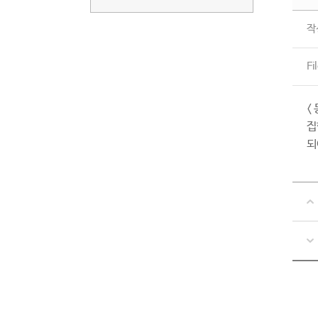
작
Fi
<
집
되