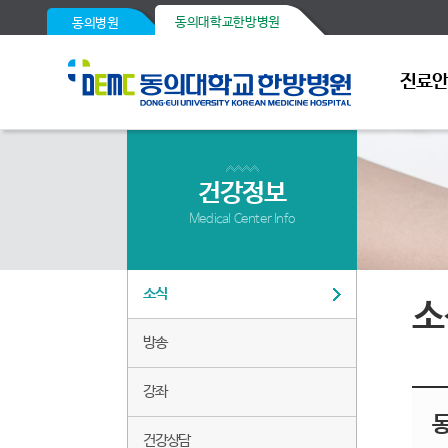
동의대학교한방병원
동의병원
진료
건강정보
Medical Center Info
소식
소
방송
강좌
건강상담