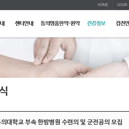
HOME
LOGIN
안내
센터안내
동의명품한약·환약
건강정보
검진
식
동의대학교 부속 한방병원 수련의 및 군전공의 모집