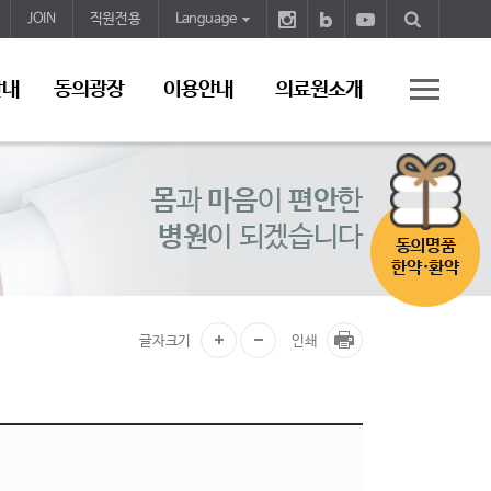
JOIN
직원전용
Language
안내
동의광장
이용안내
의료원소개
몸
과
마음
이
편안
한
병원
이 되겠습니다
동의명품
한약·환약
글자크기
인쇄