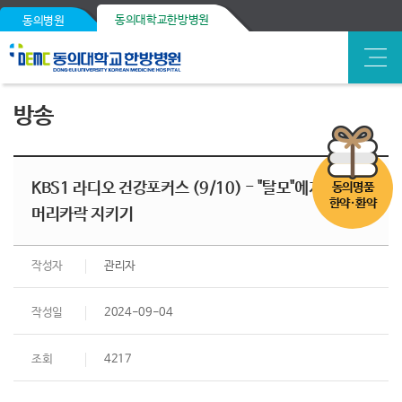
동의대학교한방병원
동의병원
방송
KBS1 라디오 건강포커스 (9/10) - "탈모"에게서 내
동의명품
한약·환약
머리카락 지키기
작성자
관리자
작성일
2024-09-04
조회
4217