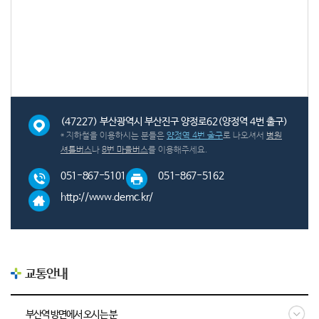
(47227) 부산광역시 부산진구 양정로62(양정역 4번 출구)
* 지하철을 이용하시는 분들은
양정역 4번 출구
로 나오셔서
병원
셔틀버스
나
8번 마을버스
를 이용해주세요.
051-867-5101
051-867-5162
http://www.demc.kr/
교통안내
부산역 방면에서 오시는 분