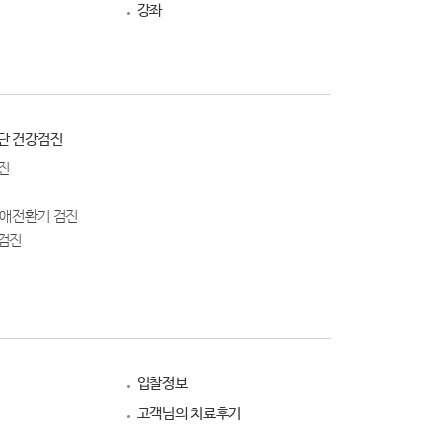
강좌
단 건강검진
진
생애전환기 검진
검진
입찰정보
고객님의 치료후기