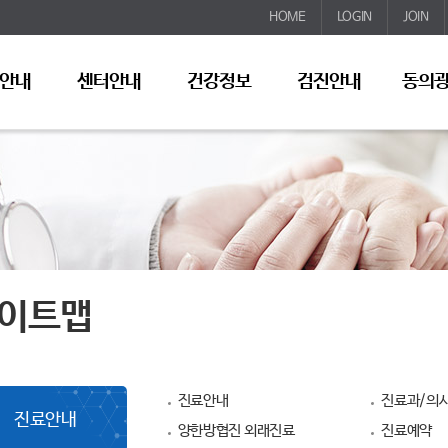
HOME
LOGIN
JOIN
안내
센터안내
건강정보
검진안내
동의
이트맵
진료안내
진료과/의사
진료안내
양한방협진 외래진료
진료예약