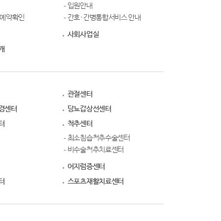
입원안내
료예약확인
간호·간병통합서비스 안내
사회사업실
개
관절센터
경센터
당뇨갑상선센터
터
척추센터
최소침습척추수술센터
비수술척추치료센터
어지럼증센터
터
스포츠재활치료센터