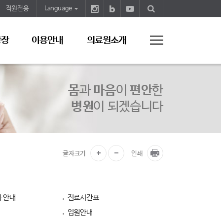
직원전용
Language
광장
이용안내
의료원소개
몸
과
마음
이
편안
한
병원
이 되겠습니다
글자크기
인쇄
 안내
진료시간표
입원안내