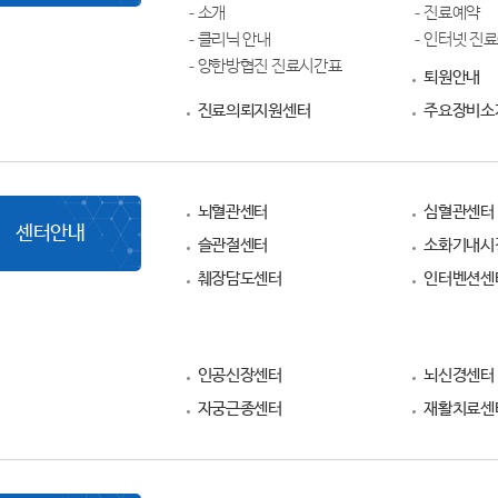
소개
진료예약
클리닉 안내
인터넷 진
양한방협진 진료시간표
퇴원안내
진료의뢰지원센터
주요장비소
뇌혈관센터
심혈관센터
센터안내
슬관절센터
소화기내시
췌장담도센터
인터벤션센
인공신장센터
뇌신경센터
자궁근종센터
재활치료센