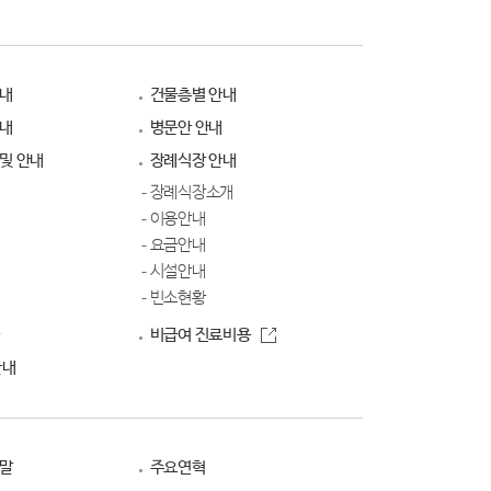
안내
건물층별 안내
안내
병문안 안내
및 안내
장례식장 안내
장례식장소개
이용안내
요금안내
시설안내
빈소현황
비급여 진료비용
안내
사말
주요연혁