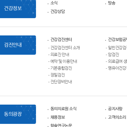
소식
방송
건강정보
건강상담
건강검진센터
건강보험공
검진안내
건강검진센터 소개
일반건강검
의료진 안내
암검진
예약 및 이용안내
의료급여 
기본종합검진
영유아건강
정밀검진
진단장비안내
동의의료원 소식
공지사항
동의광장
채용정보
고객의소리
학술연구논문