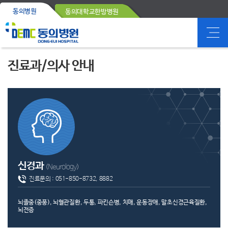
동의병원
동의대학교한방병원
진료과/의사 안내
신경과
(Neurology)
진료문의 :
051-850-8732, 8882
뇌졸중(중풍), 뇌혈관질환, 두통, 파킨슨병, 치매, 운동장애, 말초신경근육질환,
뇌전증