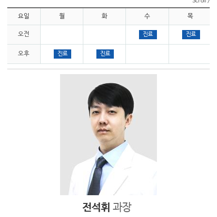
요일
월
화
수
목
오전
진료
진료
오후
진료
진료
전석휘
과장