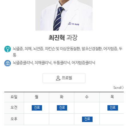
최진혁
과장
뇌졸중, 치매, 뇌전증, 파킨슨 및 이상운동질환, 말초신경질환, 어지럼증, 두
통
뇌졸중클리닉, 치매클리닉, 두통클리닉, 어지럼증클리닉
프로필
요일
월
화
수
목
오전
진료
진료
진료
오후
진료