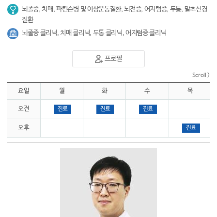
뇌졸중, 치매, 파킨슨병 및 이상운동질환, 뇌전증, 어지럼증, 두통, 말초신경
질환
뇌졸중 클리닉, 치매 클리닉, 두통 클리닉, 어지럼증 클리닉
프로필
요일
월
화
수
목
오전
진료
진료
진료
오후
진료