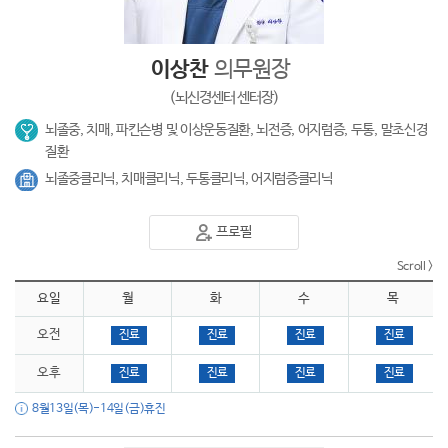
이상찬
의무원장
(뇌신경센터 센터장)
뇌졸중, 치매, 파킨슨병 및 이상운동질환, 뇌전증, 어지럼증, 두통, 말초신경
질환
뇌졸중클리닉, 치매클리닉, 두통클리닉, 어지럼증클리닉
프로필
요일
월
화
수
목
오전
진료
진료
진료
진료
오후
진료
진료
진료
진료
8월13일(목)-14일(금)휴진