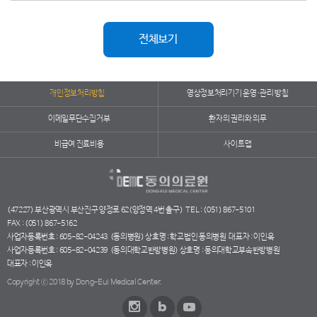
전체보기
개인정보처리방침
영상정보처리기기 운영·관리 방침
이메일무단수집거부
환자의 권리와 의무
비급여 진료비용
사이트맵
(47227) 부산광역시 부산진구 양정로 62(양정역 4번 출구)
TEL : (051) 867-5101
FAX : (051) 867-5162
사업자등록번호 : 605-82-04243
(동의병원) 상호명 : 학교법인 동의병원
대표자 : 이인옥
사업자등록번호 : 605-82-04239
(동의대학교한방병원) 상호명 : 동의대학교부속한방병원
대표자 : 이인옥
Copyright ⓒ 2018 by Dong-Eui Medical Center.