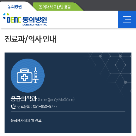
동의병원
동의대학교한방병원
진료과/의사 안내
응급의학과
(Emergency Medicine)
진료문의 :
051-850-8777
응급환자처치 및 진료