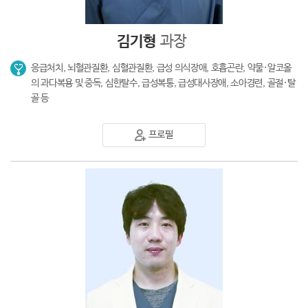
김기형
과장
응급처치, 뇌혈관질환, 심혈관질환, 급성 의식장애, 호흡곤란, 약물·알코올
의 과다복용 및 중독, 심한탈수, 급성복통, 급성대사장애, 소아경련, 골절·탈
골 등
프로필