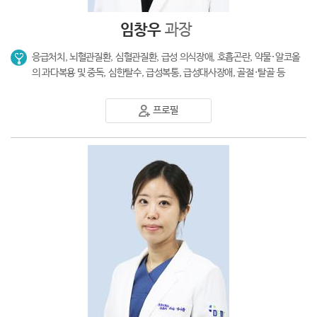
임창우
과장
응급처치, 뇌혈관질환, 심혈관질환, 급성 의식장애, 호흡곤란, 약물·알코올
의 과다복용 및 중독, 심한탈수, 급성복통, 급성대사장애, 골절·탈골 등
프로필