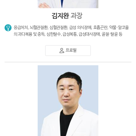
김지완
과장
응급처치, 뇌혈관질환, 심혈관질환, 급성 의식장애, 호흡곤란, 약물·알코올
의 과다복용 및 중독, 심한탈수, 급성복통, 급성대사장애, 골절·탈골 등
프로필