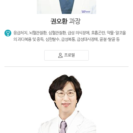
권오환
과장
응급처치, 뇌혈관질환, 심혈관질환, 급성 의식장애, 호흡곤란, 약물·알코올
의 과다복용 및 중독, 심한탈수, 급성복통, 급성대사장애, 골절·탈골 등
프로필