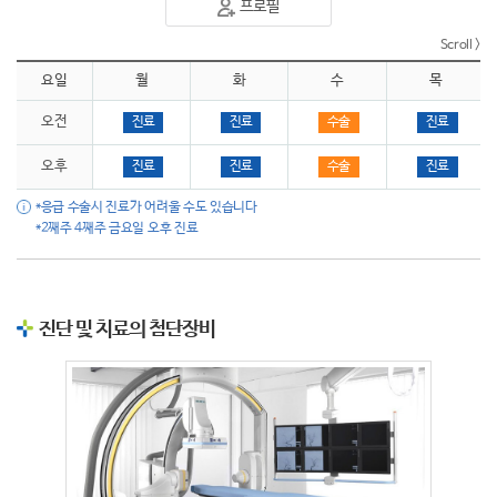
프로필
요일
월
화
수
목
오전
진료
진료
수술
진료
오후
진료
진료
수술
진료
*응급 수술시 진료가 어려울 수도 있습니다
*2째주 4째주 금요일 오후 진료
진단 및 치료의 첨단장비