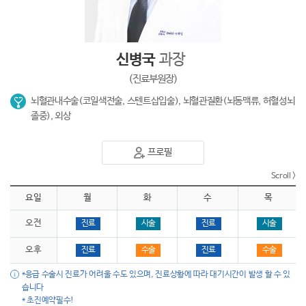
신병국
과장
(진료부원장)
뇌혈관내수술(코일색전술, 스텐트삽입술), 뇌혈관질환(뇌동맥류, 허혈성뇌
졸중), 외상
프로필
요일
월
화
수
목
오전
진료
시술
진료
시술
오후
진료
수술
진료
수술
*응급 수술시 진료가 어려울 수도 있으며, 진료상황에 따라 대기시간이 발생 할 수 있
습니다
* 초진예약필수!