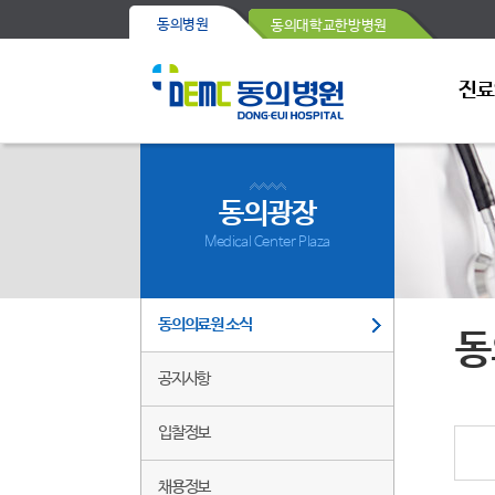
동의병원
동의대학교한방병원
진료
동의광장
Medical Center Plaza
동의의료원 소식
동
공지사항
입찰정보
채용정보