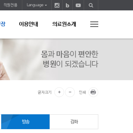
직원전용
Language
광장
이용안내
의료원소개
몸
과
마음
이
편안
한
병원
이 되겠습니다
글자크기
인쇄
방송
강좌