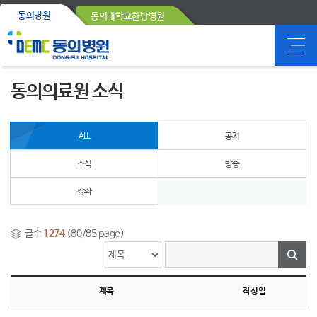
동의병원
동의대학교한방병원
동의의료원 소식
ALL
공지
소식
방송
강좌
글수
1274
(80/85 page)
제목
작성일