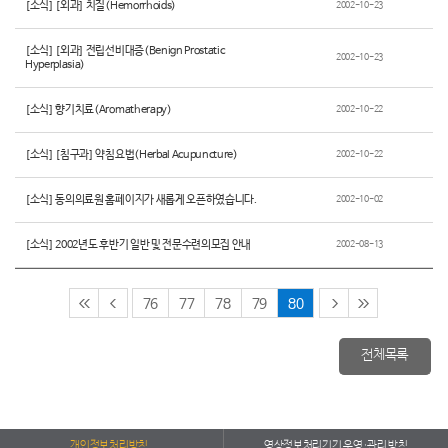
[소식] [외과] 치질(Hemorrhoids)
2002-10-23
[소식] [외과] 전립선비대증(Benign Prostatic
2002-10-23
Hyperplasia)
[소식] 향기치료(Aromatherapy)
2002-10-22
[소식] [침구과] 약침요법(Herbal Acupuncture)
2002-10-22
[소식] 동의의료원 홈페이지가 새롭게 오픈하였습니다.
2002-10-02
[소식] 2002년도 후반기 일반 및 전문수련의모집 안내
2002-08-13
76
77
78
79
80
전체목록
개인정보처리방침
영상정보처리기기 운영·관리 방침