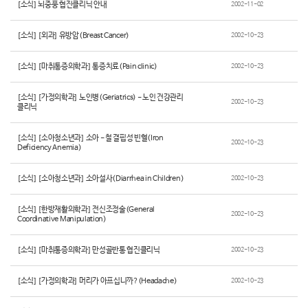
[소식] 뇌중풍 협진클리닉 안내
2002-11-02
[소식] [외과] 유방암(Breast Cancer)
2002-10-23
[소식] [마취통증의학과] 통증치료(Pain clinic)
2002-10-23
[소식] [가정의학과] 노인병(Geriatrics) - 노인 건강관리
2002-10-23
클리닉
[소식] [소아청소년과] 소아 - 철 결핍성 빈혈(Iron
2002-10-23
Deficiency Anemia)
[소식] [소아청소년과] 소아설사(Diarrhea in Children)
2002-10-23
[소식] [한방재활의학과] 전신조정술(General
2002-10-23
Coordinative Manipulation)
[소식] [마취통증의학과] 만성골반통 협진클리닉
2002-10-23
[소식] [가정의학과] 머리가 아프십니까?(Headache)
2002-10-23