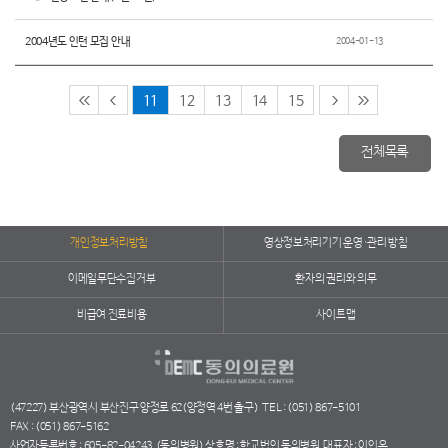
2004년도 인턴 모집 안내
2004-01-13
11
12
13
14
15
전체목록
개인정보처리방침
영상정보처리기기 운영·관리 방침
이메일무단수집거부
환자의 권리와 의무
비급여 진료비용
사이트맵
(47227) 부산광역시 부산진구 양정로 62(양정역 4번 출구)
TEL : (051) 867-5101
FAX : (051) 867-5162
사업자등록번호 : 605-82-04243
(동의병원) 상호명 : 학교법인 동의병원
대표자 : 이인옥