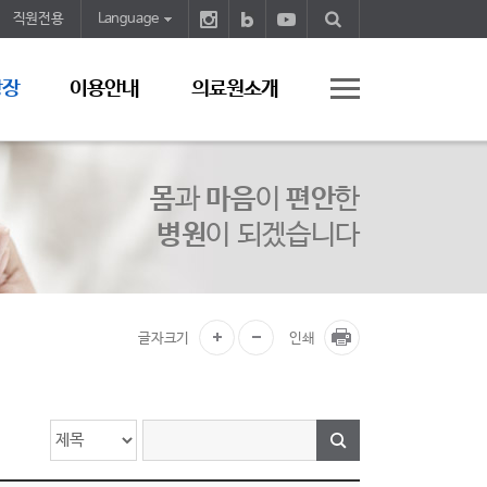
직원전용
Language
광장
이용안내
의료원소개
몸
과
마음
이
편안
한
병원
이 되겠습니다
글자크기
인쇄