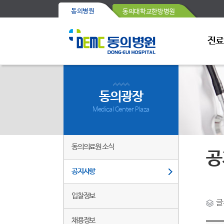
동의병원
동의대학교한방병원
진료
동의광장
Medical Center Plaza
동의의료원 소식
공
공지사항
입찰정보
글
채용정보