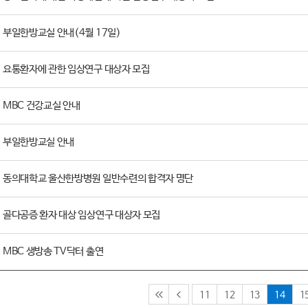
부일한방교실 안내(4월 17일)
요통환자에 관한 임상연구 대상자 모집
MBC 건강교실 안내
부일한방교실 안내
동의대학교 울산한방병원 일반수련의 합격자 명단
골다공증 환자 대상 임상연구 대상자 모집
MBC 생방송 TV닥터 출연
11
12
13
14
1