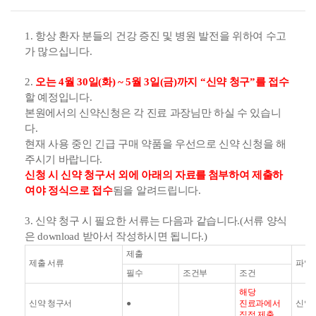
1.
항상 환자 분들의 건강 증진 및 병원 발전을 위하여 수고
가 많으십니다
.
2.
오는
4
월
30
일
(
화
) ~ 5
월
3
일
(
금
)
까지
“
신약 청구
”
를 접수
할 예정입니다
.
본원에서의 신약신청은 각 진료 과장님만 하실 수 있습니
다
.
현재 사용 중인 긴급 구매 약품을 우선으로 신약 신청을 해
주시기 바랍니다
.
신청 시 신약 청구서 외에 아래의 자료를
첨부하여 제출하
여야 정식으로 접수
됨을 알려드립니다
.
3.
신약 청구 시 필요한 서류는 다음과 같습니다
.(
서류 양식
은
download
받아서 작성하시면 됩니다
.)
제출
제출 서류
파일
필수
조건부
조건
해당
신약 청구서
●
진료과에서
신약
직접 제출