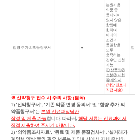
본원사용
약품 중
등재되어
있지 않은
함량에
한하여
아래의
조건과
동일함을
함량 추가 의약품청구서
●
함량
모두
충족하는
경우만 신청
가능
①
상품명
②
성분
③
제형
④
제약사
해당 진료과
(
직접 제출
)
※
신약청구 접수 시 주의 사항
(
필독
)
1)
’
신약청구서
‘
,
’
기존 약품 변경 동의서
‘
및
’
함량 추가 의
약품청구서
‘
는
본원 진료과장님만
작성 및 제출 가능
합니다
.
따라서
,
해당 서류는 진료과에서
직접 제출하여 주시기 바랍니다
.
2)
‘
의약품조사자료
’, ‘
원료 및 제품 품질검사서
’, '
실거래가
계약서 양식
‘
등의 필요 서류
는 제약회사에서 자체 준비하