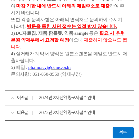
여
마감 기한 내에 반드시 아래의 메일주소로 제출
하여 주
시기 바랍니다
.
또한 각종 문의사항은 아래의 연락처로 문의하여 주시기
바라며
,
방문을 통한 서면 접수는 일절 받지 않습니다
.
3)
DC
자료집
,
제품 팜플렛
,
약품
sample
등은
필요 시 추후
본원 약제부에서 요청할 예정
이오니
제출하지 않으셔도 됩
니다
.
4)
실거래가 계약서 양식은 원본스캔본을 메일로 반드시 제
출바랍니다
.
5)
메일
:
pharmacy@demc.or.kr
문의사항
:
051-850-8550 (
약제부장
)
이전글
2024년 2차 신약 청구서 접수 안내
다음글
2023년 2차 신약 청구서 접수 안내
목록