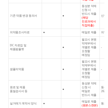
동성분 약제
신청 시
반드시 제출
기존 약품 변경 동의서
●
신약
(
해당
진료과에서
직접제출
)
의약품조사자료
●
메일로 제출
의약
필요시 본원
약제부에서
DC
자료집 및
●
개별로 제출
-
제품팜플렛
요청할
예정임
필요시 본원
약제부에서
샘플의약품
●
개별로 제출
-
요청할
예정임
동성분 약제
원료 및 제품
신청 시
동성분
●
품질검사서 등
메일로
2024
반드시 제출
메일로 제출
실거래가 계약서 양식
●
동의
(
원본스캔본
)