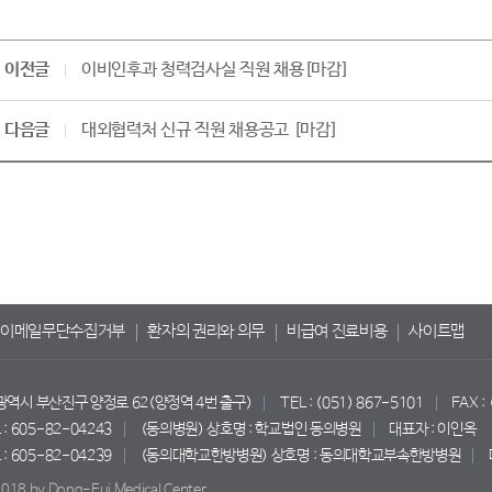
이전글
이비인후과 청력검사실 직원 채용[마감]
다음글
대외협력처 신규 직원 채용공고 [마감]
이메일무단수집거부
환자의 권리와 의무
비급여 진료비용
사이트맵
산광역시 부산진구 양정로 62(양정역 4번 출구)
TEL : (051) 867-5101
FAX :
 605-82-04243
(동의병원) 상호명 : 학교법인 동의병원
대표자 : 이인옥
 605-82-04239
(동의대학교한방병원) 상호명 : 동의대학교부속한방병원
018 by Dong-Eui Medical Center.