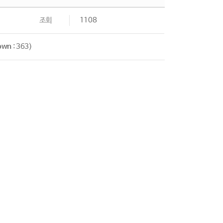
조회
1108
own
: 363)