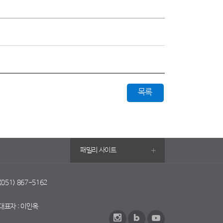
목록
패밀리 사이트
 (051) 867-5162
대표자 : 이인옥