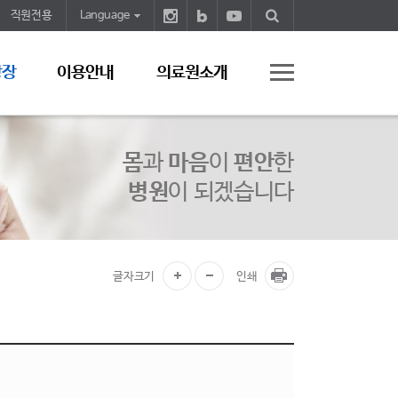
직원전용
Language
광장
이용안내
의료원소개
몸
과
마음
이
편안
한
병원
이 되겠습니다
글자크기
인쇄