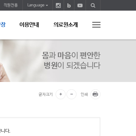
직원전용
Language
광장
이용안내
의료원소개
몸
과
마음
이
편안
한
병원
이 되겠습니다
글자크기
인쇄
합니다.