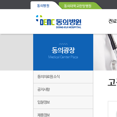
동의병원
동의대학교한방병원
진료
동의광장
Medical Center Plaza
동의의료원 소식
고
공지사항
입찰정보
채용정보