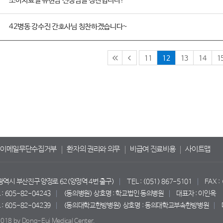
소아치료실 유현남 선생님을 칭찬합니다!
42병동 강수진 간호사님 칭찬하겠습니다~
11
12
13
14
1
이메일무단수집거부
환자의 권리와 의무
비급여 진료비용
사이트맵
산광역시 부산진구 양정로 62(양정역 4번 출구)
TEL : (051) 867-5101
FAX :
 605-82-04243
(동의병원) 상호명 : 학교법인 동의병원
대표자 : 이인옥
 605-82-04239
(동의대학교한방병원) 상호명 : 동의대학교부속한방병원
018 by Dong-Eui Medical Center.