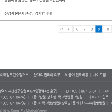
중환자실 김민선, 김보라 선생님 고맙습니다!
신경과 문은지 선생님 감사합니다!
6
7
8
9
10
이메일무단수집거부
환자의 권리와 의무
비급여 진료비용
사이트맵
산광역시 부산진구 양정로 62(양정역 4번 출구)
TEL : (051) 867-5101
FAX :
 605-82-04243
(동의병원) 상호명 : 학교법인 동의병원
대표자 : 이인옥
 605-82-04239
(동의대학교한방병원) 상호명 : 동의대학교부속한방병원
018 by Dong-Eui Medical Center.