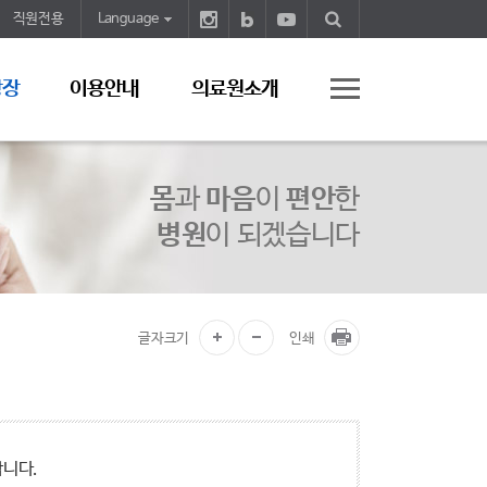
직원전용
Language
광장
이용안내
의료원소개
몸
과
마음
이
편안
한
병원
이 되겠습니다
글자크기
인쇄
합니다.