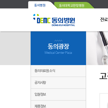
동의병원
동의대학교한방병원
진료
동의광장
Medical Center Plaza
동의의료원 소식
고
공지사항
입찰정보
채용정보