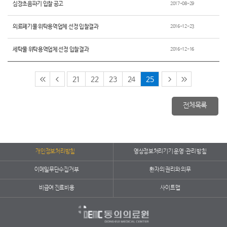
심장초음파기 입찰 공고
2017-08-29
의료폐기물 위탁용역업체 선정 입찰결과
2016-12-23
세탁물 위탁용역업체 선정 입찰결과
2016-12-16
21
22
23
24
25
전체목록
개인정보처리방침
영상정보처리기기 운영·관리 방침
이메일무단수집거부
환자의 권리와 의무
비급여 진료비용
사이트맵