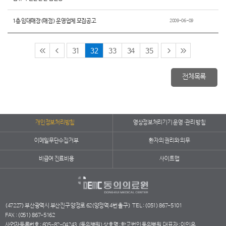
1층 임대매장(매점) 운영업체 모집공고
2009-06-09
31
32
33
34
35
전체목록
개인정보처리방침
영상정보처리기기 운영·관리 방침
이메일무단수집거부
환자의 권리와 의무
비급여 진료비용
사이트맵
(47227) 부산광역시 부산진구 양정로 62(양정역 4번 출구)
TEL : (051) 867-5101
FAX : (051) 867-5162
사업자등록번호 : 605-82-04243
(동의병원) 상호명 : 학교법인 동의병원
대표자 : 이인옥