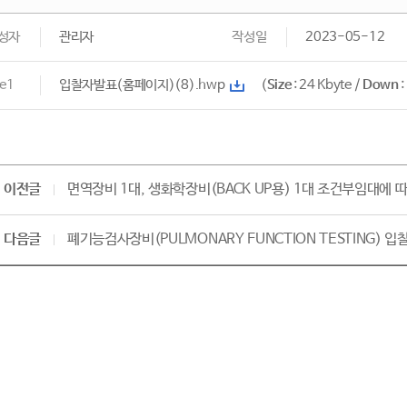
성자
관리자
작성일
2023-05-12
le1
입찰자발표(홈페이지)(8).hwp
(
Size
: 24 Kbyte /
Down
:
이전글
면역장비 1대, 생화학장비(BACK UP용) 1대 조건부임대에 
다음글
폐기능검사장비(PULMONARY FUNCTION TESTING) 