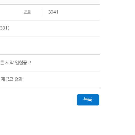
조회
3041
 331)
따른 시약 입찰공고
입찰재공고 결과
목록