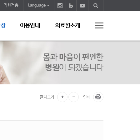
직원전용
Language
광장
이용안내
의료원소개
몸
과
마음
이
편안
한
병원
이 되겠습니다
글자크기
인쇄