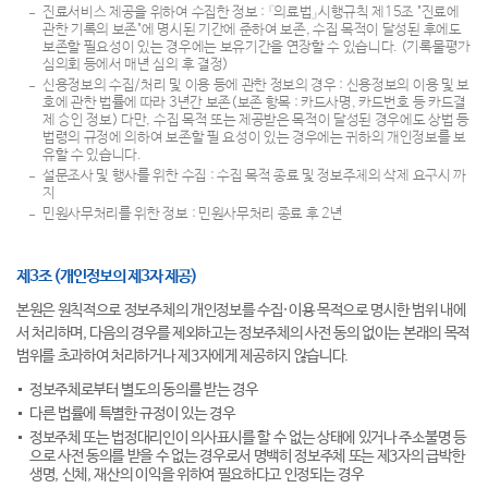
진료서비스 제공을 위하여 수집한 정보 : 『의료법』시행규칙 제15조 "진료에
관한 기록의 보존"에 명시된 기간에 준하여 보존, 수집 목적이 달성된 후에도
보존할 필요성이 있는 경우에는 보유기간을 연장할 수 있습니다. (기록물평가
심의회 등에서 매년 심의 후 결정)
신용정보의 수집/처리 및 이용 등에 관한 정보의 경우 : 신용정보의 이용 및 보
호에 관한 법률에 따라 3년간 보존(보존 항목 : 카드사명, 카드번호 등 카드결
제 승인 정보) 다만, 수집 목적 또는 제공받은 목적이 달성된 경우에도 상법 등
법령의 규정에 의하여 보존할 필 요성이 있는 경우에는 귀하의 개인정보를 보
유할 수 있습니다.
설문조사 및 행사를 위한 수집 : 수집 목적 종료 및 정보주체의 삭제 요구시 까
지
민원사무처리를 위한 정보 : 민원사무처리 종료 후 2년
제3조 (개인정보의 제3자 제공)
본원은 원칙적으로 정보주체의 개인정보를 수집·이용 목적으로 명시한 범위 내에
서 처리하며, 다음의 경우를 제외하고는 정보주체의 사전 동의 없이는 본래의 목적
범위를 초과하여 처리하거나 제3자에게 제공하지 않습니다.
정보주체로부터 별도의 동의를 받는 경우
다른 법률에 특별한 규정이 있는 경우
정보주체 또는 법정대리인이 의사표시를 할 수 없는 상태에 있거나 주소불명 등
으로 사전 동의를 받을 수 없는 경우로서 명백히 정보주체 또는 제3자의 급박한
생명, 신체, 재산의 이익을 위하여 필요하다고 인정되는 경우