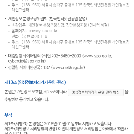
주소 : (138-950) 서울시 송파구 중대로 135 한국인터넷진흥원 개인정보침
해신고센터
개인정보 분쟁조정위원회 (한국인터넷진흥원 운영)
소관업무 : 개인정보 분쟁조정신청, 집단분쟁조정 (민사적 해결)
홈페이지 : privacy.kisa.or.kr
전화 : (국번 없이) 118
주소 : (138-950) 서울시 송파구 중대로 135 한국인터넷진흥원 개인정보침
해신고센터
대검찰청 사이버범죄수사단 : 02-3480-2000 (www.spo.go.kr,
cybercid@spo.go.kr)
경찰청 사이버안전국 : 182 (www.netan.go.kr)
제13조 (영상정보처리기기 운영·관리)
본원은『개인정보 보호법』제25조에 따라
을
영상정보처리기기 운영·관리 방침
수립하여 공개하고 있습니다.
부칙
제1조(시행일)
본 방침은 2018년 01월 01일부터 시행하고 있습니다.
제2조(개인정보 처리방침의 변경)
이전의 개인정보 처리방침은 아래에서 확인하