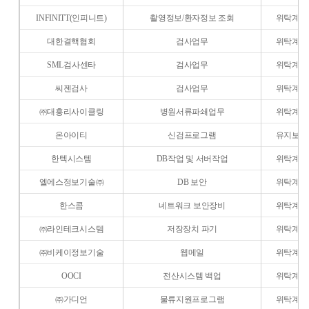
INFINITT(인피니트)
촬영정보/환자정보 조회
위탁계약
대한결핵협회
검사업무
위탁계약
SML검사센타
검사업무
위탁계약
씨젠검사
검사업무
위탁계약
㈜대흥리사이클링
병원서류파쇄업무
위탁계약
온아이티
신검프로그램
유지보수
한텍시스템
DB작업 및 서버작업
위탁계약
엘에스정보기술㈜
DB 보안
위탁계약
한스콤
네트워크 보안장비
위탁계약
㈜라인테크시스템
저장장치 파기
위탁계약
㈜비케이정보기술
웹메일
위탁계약
OOCI
전산시스템 백업
위탁계약
㈜가디언
물류지원프로그램
위탁계약