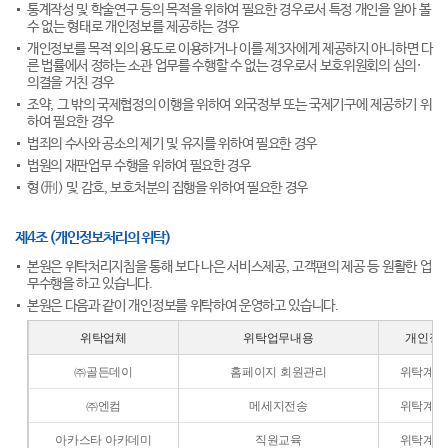
통계작성 및 학술연구 등의 목적을 위하여 필요한 경우로서 특정 개인을 알아 볼
수 없는 형태로 개인정보를 제공하는 경우
개인정보를 목적 외의 용도로 이용하거나 이를 제3자에게 제공하지 아니하면 다
른 법률에서 정하는 소관 업무를 수행할 수 없는 경우로서 보호위원회의 심의·
의결을 거친 경우
조약, 그 밖의 국제협정의 이행을 위하여 외국정부 또는 국제기구에 제공하기 위
하여 필요한 경우
법죄의 수사와 공소의 제기 및 유지를 위하여 필요한 경우
법원의 재판업무 수행을 위하여 필요한 경우
형(刑) 및 감호, 보호처분의 집행을 위하여 필요한 경우
제4조 (개인정보처리의 위탁)
본원은 위탁처리지침을 통해 보다 나은 서비스제공, 고객편의 제공 등 원활한 업
무수행을 하고 있습니다.
본원은 다음과 같이 개인정보를 위탁하여 운영하고 있습니다.
위탁업체
위탁업무내용
개인정
㈜골든데이
홈페이지 회원관리
위탁계약
㈜엔컴
메세지전송
위탁계약
아카스타 아카데미
직원교육
위탁계약