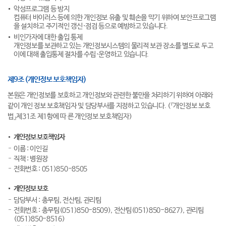
악성프로그램 등 방지
컴퓨터 바이러스 등에 의한 개인정보 유출 및 훼손을 막기 위하여 보안프로그램
을 설치하고 주기적인 갱신·점검 등으로 예방하고 있습니다.
비인가자에 대한 출입 통제
개인정보를 보관하고 있는 개인정보시스템의 물리적 보관 장소를 별도로 두고
이에 대해 출입통제 절차를 수립·운영하고 있습니다.
제9조 (개인정보 보호책임자)
본원은 개인정보를 보호하고 개인정보와 관련한 불만을 처리하기 위하여 아래와
같이 개인 정보 보호책임자 및 담당부서를 지정하고 있습니다. (『개인정보 보호
법』제31조 제1항에 따 른 개인정보 보호책임자)
개인정보 보호책임자
이름 : 이인길
직책 : 병원장
전화번호 : 051)850-8505
개인정보 보호
담당부서 : 총무팀, 전산팀, 관리팀
전화번호 : 총무팀(051)850-8509), 전산팀(051)850-8627), 관리팀
(051)850-8516)