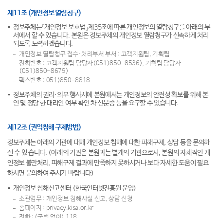
제11조 (개인정보 열람청구)
정보주체는『개인정보 보호법』제35조에 따른 개인정보의 열람청구를 아래의 부
서에서 할 수 있습니다. 본원은 정보주체의 개인정보 열람청구가 신속하게 처리
되도록 노력하겠습니다.
개인정보 열람청구 접수·처리부서 부서 : 고객지원팀, 기획팀
전화번호 : 고객지원팀 담당자(051)850-8536), 기획팀 담당자
(051)850-8679)
팩스번호 : 051)850-8818
정보주체의 권리·의무 행사시에 본원에서는 개인정보의 안전성 확보를 위해 본
인 및 정당 한 대리인 여부 확인 차 신분증 등을 요구할 수 있습니다.
제12조 (권익침해 구제방법)
정보주체는 아래의 기관에 대해 개인정보 침해에 대한 피해구제, 상담 등을 문의하
실 수 있 습니다. (아래의 기관은 본원과는 별개의 기관으로서, 본원의 자체적인 개
인정보 불만처리, 피해구제 결과에 만족하지 못하시거나 보다 자세한 도움이 필요
하시면 문의하여 주시기 바랍니다)
개인정보 침해신고센터 (한국인터넷진흥원 운영)
소관업무 : 개인정보 침해사실 신고, 상담 신청
홈페이지 : privacy.kisa.or.kr
전화 : (국번 없이) 118