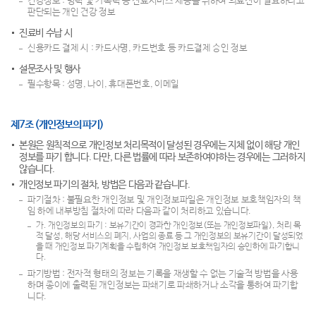
건강정보 : 병력 및 가족력 등 진료서비스 제공을 위하여 의료진이 필요하다고
판단되는 개인 건강 정보
진료비 수납 시
신용카드 결제 시 : 카드사명, 카드번호 등 카드결제 승인 정보
설문조사 및 행사
필수항목 : 성명, 나이, 휴대폰번호, 이메일
제7조 (개인정보의 파기)
본원은 원칙적으로 개인정보 처리목적이 달성된 경우에는 지체 없이 해당 개인
정보를 파기 합니다. 다만, 다른 법률에 따라 보존하여야하는 경우에는 그러하지
않습니다.
개인정보 파기의 절차, 방법은 다음과 같습니다.
파기절차 : 불필요한 개인정보 및 개인정보파일은 개인정보 보호책임자의 책
임 하에 내부방침 절차에 따라 다음과 같이 처리하고 있습니다.
가. 개인정보의 파기 : 보유기간이 경과한 개인정보(또는 개인정보파일), 처리 목
적 달성, 해당 서비스의 폐지, 사업의 종료 등 그 개인정보의 보유기간이 달성되었
을 때 개인정보 파기계획을 수립하여 개인정보 보호책임자의 승인하에 파기합니
다.
파기방법 : 전자적 형태의 정보는 기록을 재생할 수 없는 기술적 방법을 사용
하며 종이에 출력된 개인정보는 파쇄기로 파쇄하거나 소각을 통하여 파기합
니다.