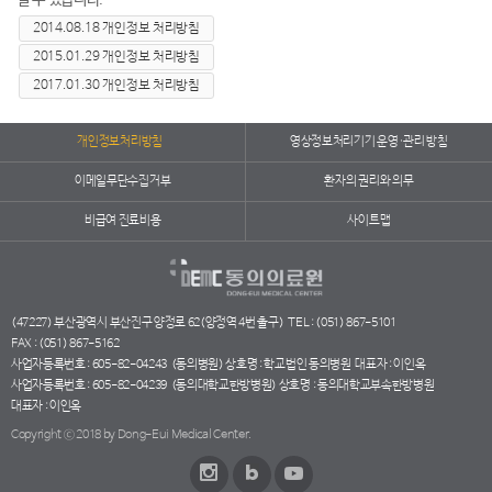
실 수 있습니다.
2014.08.18 개인정보 처리방침
2015.01.29 개인정보 처리방침
2017.01.30 개인정보 처리방침
개인정보처리방침
영상정보처리기기 운영·관리 방침
이메일무단수집거부
환자의 권리와 의무
비급여 진료비용
사이트맵
(47227) 부산광역시 부산진구 양정로 62(양정역 4번 출구)
TEL : (051) 867-5101
FAX : (051) 867-5162
사업자등록번호 : 605-82-04243
(동의병원) 상호명 : 학교법인 동의병원
대표자 : 이인옥
사업자등록번호 : 605-82-04239
(동의대학교한방병원) 상호명 : 동의대학교부속한방병원
대표자 : 이인옥
Copyright ⓒ 2018 by Dong-Eui Medical Center.