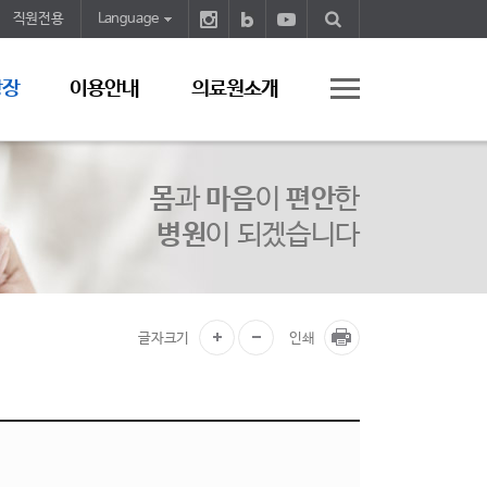
직원전용
Language
광장
이용안내
의료원소개
몸
과
마음
이
편안
한
병원
이 되겠습니다
글자크기
인쇄