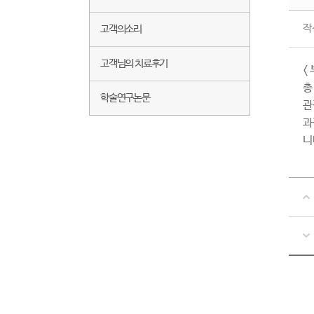
작
고객의소리
고객님의 치료후기
<
총
학술연구논문
관
과
니