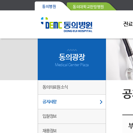
동의병원
동의대학교한방병원
진료
동의광장
Medical Center Plaza
동의의료원 소식
공
공지사항
입찰정보
채용정보