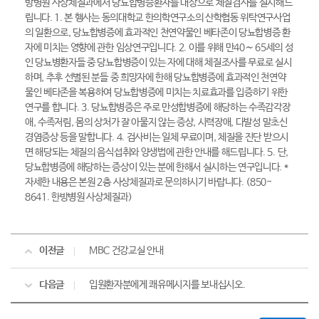
방병원 사상체질과에서 당뇨합병증환자를 대상으로 체질검사를 실시해드
립니다. 1. 본 행사는 동의대학교 한의학연구소의 산학협동 위탁연구사업
의 일환으로, 당뇨합병증에 효과적인 천연약물인 베타존이 당뇨합병증 환
자에 미치는 영향에 관한 임상연구입니다. 2. 이를 위해 만40∼ 65세의 성
인 당뇨병환자들 중 당뇨합병증이 있는 자에 대해 체질조사를 무료로 실시
하며, 추후 선별된 분들 중 희망자에 한해 당뇨합병증에 효과적인 천연약
물인 베타존을 복용하여 당뇨합병증에 미치는 치료효과를 입증하기 위한
연구를 합니다. 3. 당뇨합병증은 주로 만성합병증에 해당하는 수족감각장
애, 수족저림, 몸의 상처가 잘 아물지 않는 증상, 시력장애, 다발성 말초신
경염증상 등을 말합니다. 4. 검사비는 일체 무료이며, 체질을 진단 받으시
면 해당되는 체질의 음식섭취와 양생법에 관한 안내를 해드립니다. 5. 단,
당뇨합병증에 해당하는 증상이 있는 분에 한해서 실시하는 연구입니다. *
자세한 내용은 본원 2층 사상체질과로 문의하시기 바랍니다. (850-
8641. 한방병원 사상체질과)
이전글
MBC 건강교실 안내
다음글
입원환자분에게 쾌유메시지를 보내십시오.