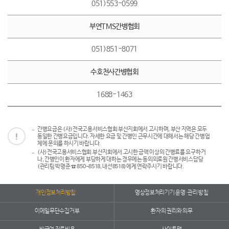
051)553-0599
부연TMS간병협회
051)851-8071
수호천사간병협회
1688-1463
간병요금은 (사)전국고용서비스협회 부산지회에서 고시하며, 부산 지역은 모두
동일한 간병요금입니다. 자세한 요금 및 간병인 근무시간에 대해서는 해당 간병업
체에 문의를 하시기 바랍니다.
(사)전국고용서비스협회 부산지회에서 고시한 금액 이상의 간병료를 요구하거
나, 간병인이 환자에게 부당하게 대하는 경우에는 동의의료원 간병서비스담당
(관리팀 박명준 ☎ 850-8518, 내선8518)에게 연락주시기 바랍니다.
개인정보처리방침
영상정보처리기기 운영·관리 방침
이메일무단수집거부
환자의 권리와 의무