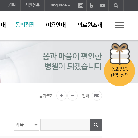
JOIN
직원전용
Language
안내
동의광장
이용안내
의료원소개
몸
과
마음
이
편안
한
병원
이 되겠습니다
동의명품
한약·환약
글자크기
인쇄