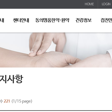
HOME
LOGIN
안내
센터안내
동의명품한약·환약
건강정보
검진
지사항
수
221
(1/15 page)