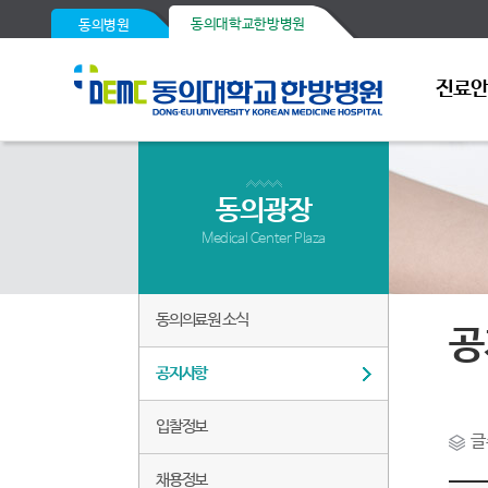
동의대학교한방병원
동의병원
진료
동의광장
Medical Center Plaza
동의의료원 소식
공
공지사항
입찰정보
글
채용정보