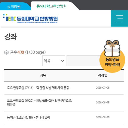
동의대학교한방병원
동의병원
강좌
글수
438
(1/30 page)
동의명품
한약·환약
제목
작성일
토요 한방교실 (7/18) - 턱 관절 & 날개뼈 사이 통증
2026-07-08
토요 한방교실 (6/20) - 피부 돌출 질환 & 안구건조증,
2026-06-15
비문증
동의건강교실 (6/18) - 본태성 떨림
2026-06-15