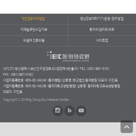
개인정보처리방침
영상정보처리기기 운영·관리 방침
이메일무단수집거부
환자의 권리와 의무
비급여 진료비용
사이트맵
(47227) 부산광역시 부산진구 양정로 62(양정역 4번 출구)
TEL : (051) 867-5101
FAX : (051) 867-5162
사업자등록번호 : 605-82-04243
(동의병원) 상호명 : 학교법인 동의병원
대표자 : 이인옥
사업자등록번호 : 605-82-04239
(동의대학교한방병원) 상호명 : 동의대학교부속한방병원
대표자 : 이인옥
Copyright ⓒ 2018 by Dong-Eui Medical Center.