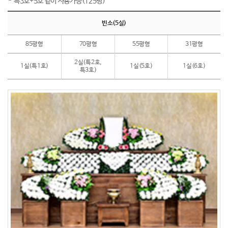
특3호+5호 같이 사용가능(125평)
빈소(5실)
85평형
70평형
55평형
31평형
2실(특2호,
1실(특1호)
1실(5호)
1실(6호)
특3호)