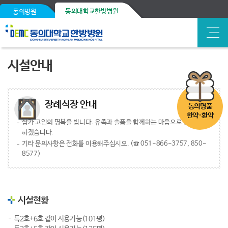
동의대학교한방병원
동의병원
시설안내
장례식장 안내
동의명품
한약·환약
삼가 고인의 명복을 빕니다. 유족과 슬픔을 함께하는 마음으로 정성을 다
하겠습니다.
기타 문의사항은 전화를 이용해주십시오. (☎ 051-866-3757, 850-
8577)
시설현황
특2호+6호 같이 사용가능(101평)