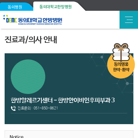
동의대학교한방병원
동의병원
진료과/의사 안내
동의명품
한약·환약
한방알레르기센터 - 한방안이비인후피부과 3
진료문의 :
051-850-8621
Notice