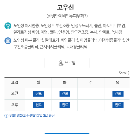
고우신
(한방안이비인후피부과3)
노인성 어지럼증, 노인성 피부건조증, 만성두드러기, 습진, 아토피 피부염,
알레르기성 비염, 이명, 코피, 인후염, 안구건조증, 복시, 안피로, 녹내장
노인성 피부 클리닉, 알레르기·비염클리닉, 이명클리닉, 어지럼증클리닉, 안
구건조증클리닉, 근시사시클리닉, 녹내장클리닉
프로필
요일
월
화
수
목
오전
진료
진료
진료
오후
진료
진료
진료
8월18일(화)-9월12일(토)휴진