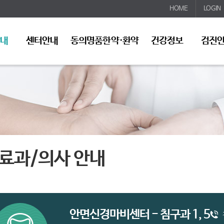
HOME
LOGIN
안내
센터안내
동의명품한약·환약
건강정보
검진
료과/의사 안내
안면신경마비센터 - 침구과 1, 5