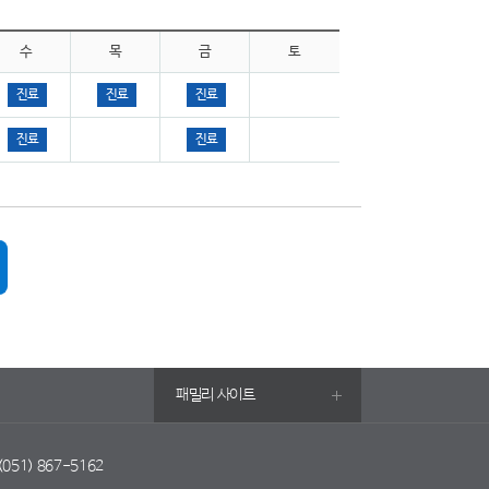
수
목
금
토
진료
진료
진료
진료
진료
패밀리 사이트
 (051) 867-5162