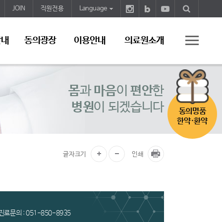
JOIN
직원전용
Language
안내
동의광장
이용안내
의료원소개
몸
과
마음
이
편안
한
병원
이 되겠습니다
동의명품
한약·환약
글자크기
인쇄
진료문의 :
051-850-8935