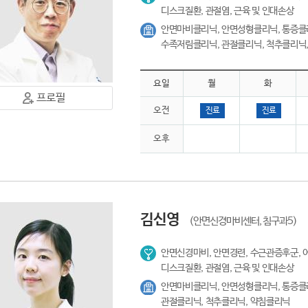
디스크질환, 관절염, 근육 및 인대손상
안면마비클리닉, 안면성형클리닉, 통증클
수족저림클리닉, 관절클리닉, 척추클리닉
요일
월
화
프로필
오전
진료
진료
오후
김신영
(안면신경마비센터, 침구과5)
안면신경마비, 안면경련, 수근관증후군, 
디스크질환, 관절염, 근육 및 인대손상
안면마비클리닉, 안면성형클리닉, 통증클
관절클리닉, 척추클리닉, 약침클리닉