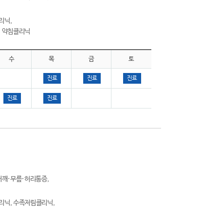
리닉,
, 약침클리닉
수
목
금
토
진료
진료
진료
진료
진료
어깨·무릎·허리통증,
리닉, 수족저림클리닉,