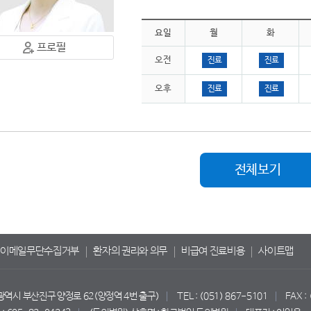
요일
월
화
프로필
오전
진료
진료
오후
진료
진료
전체보기
이메일무단수집거부
환자의 권리와 의무
비급여 진료비용
사이트맵
산광역시 부산진구 양정로 62(양정역 4번 출구)
TEL : (051) 867-5101
FAX :