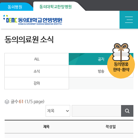
동의대학교한방병원
동의병원
동의의료원 소식
ALL
공지
동의명품
한약·환약
소식
방송
강좌
글수
61
(1/5 page)
제목
작성일