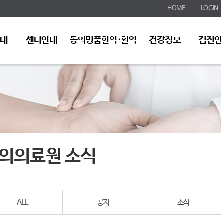
HOME
LOGIN
안내
센터안내
동의명품한약·환약
건강정보
검진
의의료원 소식
ALL
공지
소식