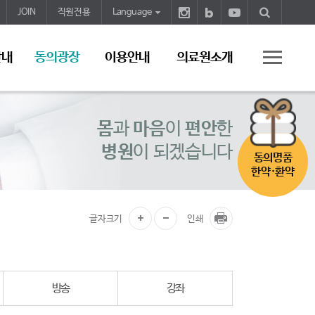
JOIN
직원전용
Language
안내
동의광장
이용안내
의료원소개
몸
과
마음
이
편안
한
병원
이 되겠습니다
동의명품
한약·환약
글자크기
인쇄
방송
강좌