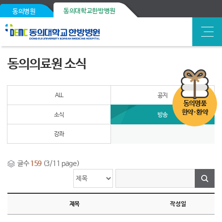
동의대학교한방병원
동의병원
동의의료원 소식
ALL
공지
동의명품
한약·환약
소식
방송
강좌
글수
159
(3/11 page)
제목
작성일