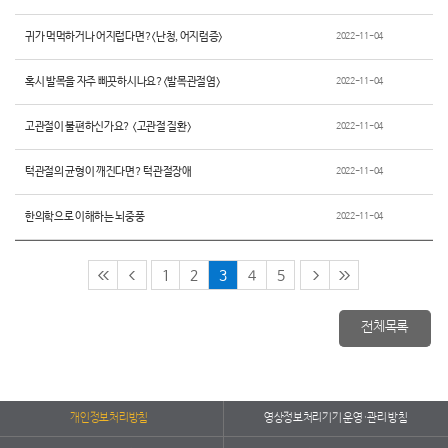
귀가 먹먹하거나 어지럽다면?<난청, 어지럼증>
2022-11-04
혹시 발목을 자주 삐끗하시나요?<발목관절염>
2022-11-04
고관절이 불편하신가요? <고관절 질환>
2022-11-04
턱관절의 균형이 깨진다면? 턱관절장애
2022-11-04
한의학으로 이해하는 뇌중풍
2022-11-04
1
2
3
4
5
전체목록
개인정보처리방침
영상정보처리기기 운영·관리 방침