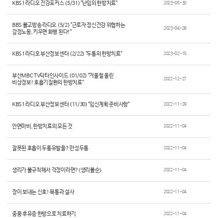
KBS1 라디오 건강포커스 (5/31) "난임의 한방치료"
2023-05-30
BBS 불교방송 라디오 (5/2) "근로자 정신건강 위협하는
2023-04-28
감정노동, 키우면 화병 된다!"
KBS1 라디오 부산정보센터 (2/22) "두통의 한방치료"
2023-02-15
부산MBC TV닥터인사이드 (01/02) "겨울철 울린
2022-12-27
비상경보! 호흡기질환의 한방치료"
KBS1 라디오 부산정보센터 (11/30) "임신계획 준비사항"
2022-11-29
안면마비, 한방치료의 모든 것
2022-11-04
잘못된 호흡이 두통유발을? 만성두통
2022-11-04
생리가 불규칙해서 걱정이라면?<생리불순>
2022-11-04
장이 보내는 신호! 복통과 설사
2022-11-04
중풍 후유증 한방으로 치료하기
2022-11-04