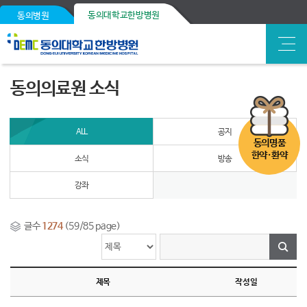
동의대학교한방병원
동의병원
동의의료원 소식
ALL
공지
동의명품
한약·환약
소식
방송
강좌
글수
1274
(59/85 page)
제목
작성일