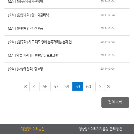
[소식] [침구과] 족저근막염
2011-10-04
[소식] [한방내과] 항노화클리닉
2011-10-04
[소식] [한방부인과] 산후풍
2011-10-04
[소식] [침구과] 시도 때도 없이 씰룩거리는 눈과 입
2011-10-04
[소식] 암을 이겨내는 한방건강프로그램
2011-10-04
[소식] [사상체질과] 당뇨병
2011-10-04
56
57
58
59
60
전체목록
개인정보처리방침
영상정보처리기기 운영·관리 방침