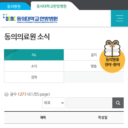
동의대학교한방병원
동의병원
동의의료원 소식
ALL
공지
동의명품
한약·환약
소식
방송
강좌
글수
1273
(61/85 page)
제목
작성일