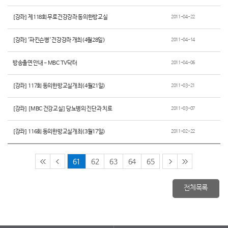
[강좌] 제118회 무료건강강좌 동의한방교실
2011-04-22
[강좌] '파킨슨병' 건강강좌 개최(4월28일)
2011-04-14
방송출연 안내 - MBC TV닥터
2011-04-06
[강좌] 117회 동의한방교실개최(4월21일)
2011-03-21
[강좌] [MBC 건강교실] 당뇨병의 진단과 치료
2011-03-07
[강좌] 116회 동의한방교실개최(3월17일)
2011-02-22
61
62
63
64
65
전체목록