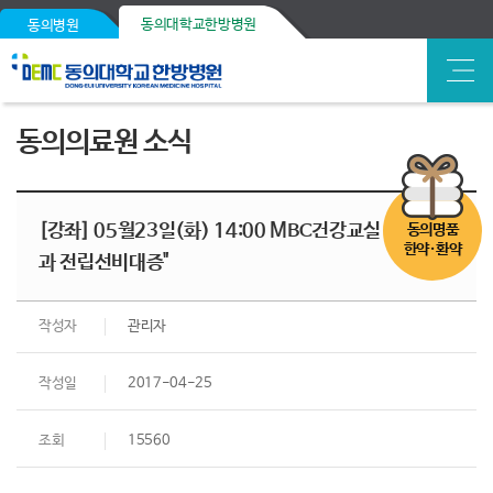
동의대학교한방병원
동의병원
동의의료원 소식
[강좌] 05월23일(화) 14:00 MBC건강교실 "요실금
동의명품
한약·환약
과 전립선비대증"
작성자
관리자
작성일
2017-04-25
조회
15560