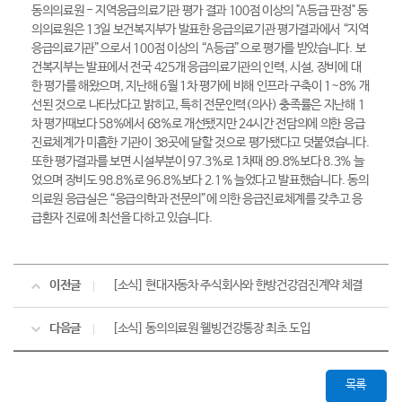
동의의료원 - 지역응급의료기관 평가 결과 100점 이상의 "A등급 판정" 동
의의료원은 13일 보건복지부가 발표한 응급의료기관 평가결과에서 “지역
응급의료기관”으로서 100점 이상의 “A등급”으로 평가를 받았습니다. 보
건복지부는 발표에서 전국 425개 응급의료기관의 인력, 시설, 장비에 대
한 평가를 해왔으며, 지난해 6월 1차 평가에 비해 인프라 구축이 1~8% 개
선된 것으로 나타났다고 밝히고, 특히 전문인력(의사) 충족률은 지난해 1
차 평가때보다 58%에서 68%로 개선됐지만 24시간 전담의에 의한 응급
진료체계가 미흡한 기관이 38곳에 달할 것으로 평가됐다고 덧붙였습니다.
또한 평가결과를 보면 시설부분이 97.3%로 1차때 89.8%보다 8.3% 늘
었으며 장비도 98.8%로 96.8%보다 2.1% 늘었다고 발표했습니다. 동의
의료원 응급실은 “응급의학과 전문의”에 의한 응급진료체계를 갖추고 응
급환자 진료에 최선을 다하고 있습니다.
이전글
[소식] 현대자동차 주식회사와 한방건강검진계약 체결
다음글
[소식] 동의의료원 웰빙건강통장 최초 도입
목록