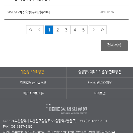
2020년 2차 신약 청구서 접수 안내
2020-12-16
1
2
3
4
5
전체목록
개인정보처리방침
영상정보처리기기 운영·관리 방침
이메일무단수집거부
환자의 권리와 의무
비급여 진료비용
사이트맵
(47227) 부산광역시 부산진구 양정로 62(양정역 4번 출구)
TEL : (051) 867-5101
FAX : (051) 867-5162
사업자등록번호 : 605-82-04243
(동의병원) 상호명 : 학교법인 동의병원
대표자 : 이인옥