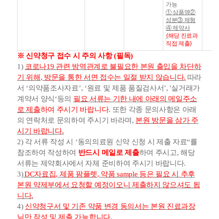
가능
①
상품명
②
성분
③
제형
④
제약사
해당 진료과
(
직접 제출
)
※
신약청구 접수 시 주의 사항
(
필독
)
1)
코로나
19
관련 방역관계로 불필요한 본원 출입을 차단하
기 위해
,
방문을 통한 서면 접수는 일절 받지 않습니다
.
따라
서
‘
의약품조사자료
’, ‘
원료 및 제품 품질검사서
’, '
실거래가
계약서 양식
‘
등의
필요 서류는 기한 내에 아래의 메일주소
로 제출
하여 주시기 바랍니다
.
또한 각종 문의사항은 아래
의 연락처로 문의하여 주시기 바라며
,
본원 방문을 삼가 주
시기 바랍니다
.
2)
각 서류 작성 시
‘
동의의료원 신약 신청 시 제출 자료
“
를
참조하여 작성하여
반드시 메일로 제출
하여 주시고
,
해당
서류는 제약회사에서 자체 준비하여 주시기 바랍니다
.
3)
DC
자료집
,
제품 팜플렛
,
약품
sample
등은 필요 시 추후
본원 약제부에서 요청할 예정이오니 제출하지 않으셔도 됩
니다
.
4)
신약청구서 및 기존 약품 변경 동의서는 본원 진료과장
님만 작성 및 제출 가능합니다
.