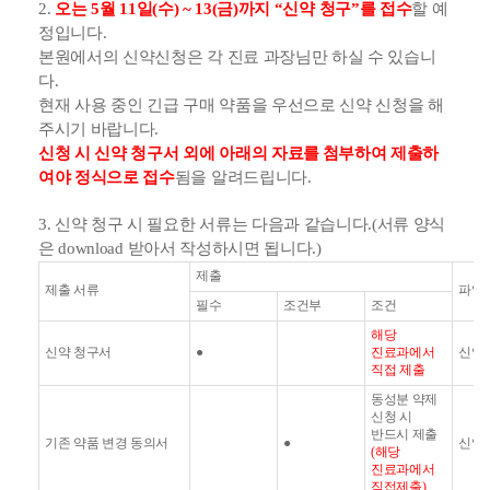
2.
오는
5
월
11
일
(
수
) ~ 13(
금
)
까지
“
신약 청구
”
를 접수
할 예
정입니다
.
본원에서의 신약신청은 각 진료 과장님만 하실 수 있습니
다
.
현재 사용 중인 긴급 구매 약품을 우선으로 신약 신청을 해
주시기 바랍니다
.
신청 시 신약 청구서 외에 아래의 자료를
첨부하여 제출하
여야 정식으로 접수
됨을 알려드립니다
.
3.
신약 청구 시 필요한 서류는 다음과 같습니다
.(
서류 양식
은
download
받아서 작성하시면 됩니다
.)
제출
제출 서류
파일
필수
조건부
조건
해당
신약 청구서
●
진료과에서
신약
직접 제출
동성분 약제
신청 시
반드시 제출
기존 약품 변경 동의서
●
신약
(
해당
진료과에서
직접제출
)