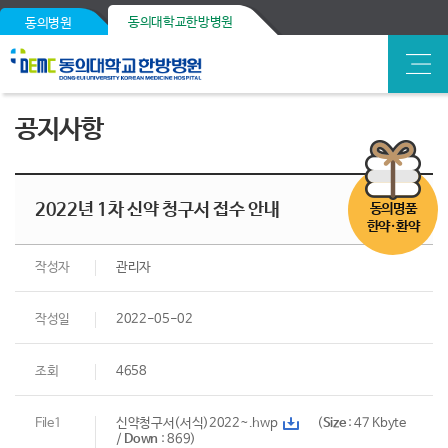
동의대학교한방병원
동의병원
공지사항
2022년 1차 신약 청구서 접수 안내
동의명품
한약·환약
작성자
관리자
작성일
2022-05-02
조회
4658
File1
신약청구서(서식)2022~.hwp
(
Size
: 47 Kbyte
/
Down
: 869)