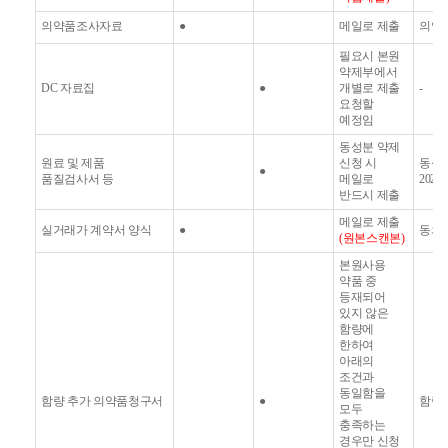
의약품조사자료
●
메일로 제출
의약
필요시 본원
약제부에서
DC
자료집
●
개별로 제출
-
요청할
예정임
동성분 약제
원료 및 제품
신청 시
동성분
●
품질검사서 등
메일로
2022
반드시 제출
메일로 제출
실거래가 계약서 양식
●
동의
(
원본스캔본
)
본원사용
약품 중
등재되어
있지 않은
함량에
한하여
아래의
조건과
동일함을
함량 추가 의약품청구서
●
함량
모두
충족하는
경우만 신청