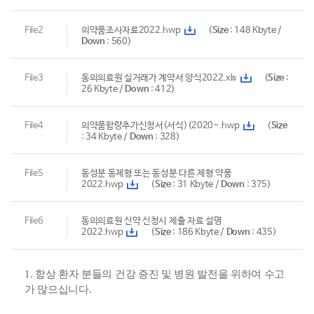
File2
의약품조사자료2022.hwp
(
Size
: 148 Kbyte /
Down
: 560)
File3
동의의료원 실거래가 계약서 양식2022.xls
(
Size
:
26 Kbyte /
Down
: 412)
File4
의약품함량추가신청서(서식)(2020~.hwp
(
Size
: 34 Kbyte /
Down
: 328)
File5
동성분 동제형 또는 동성분 다른 제형 약품
2022.hwp
(
Size
: 31 Kbyte /
Down
: 375)
File6
동의의료원 신약 신청시 제출 자료 설명
2022.hwp
(
Size
: 186 Kbyte /
Down
: 435)
1.
항상 환자 분들의 건강 증진 및 병원 발전을 위하여 수고
가 많으십니다
.