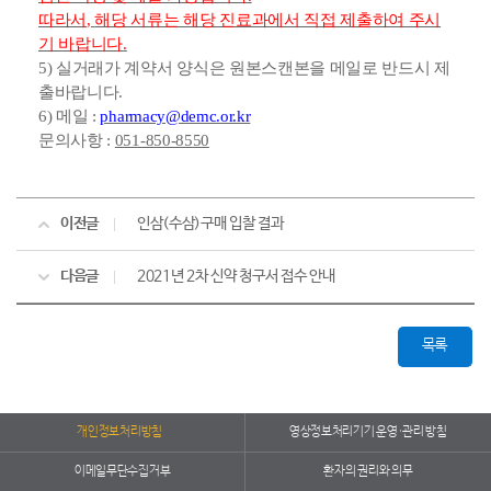
따라서
,
해당 서류는 해당 진료과에서 직접 제출하여 주시
기 바랍니다
.
5)
실거래가 계약서 양식은 원본스캔본을 메일로 반드시 제
출바랍니다
.
6)
메일
:
pharmacy@demc.or.kr
문의사항
:
051-850-8550
이전글
인삼(수삼)구매 입찰 결과
다음글
2021년 2차 신약 청구서 접수 안내
목록
개인정보처리방침
영상정보처리기기 운영·관리 방침
이메일무단수집거부
환자의 권리와 의무