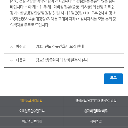
MBC 건강교실을 아래와 같이 개최합니다. - 관심있는 분들의 많은 참여
바랍니다. - 아 래 - 1. 주 제 : 마비성 질환(중풍. 와사풍)의 한방 치료 2.
강 사 : 한방병원 안창범 원장 3. 일 시 : 11월 26일(화). 오후 2시 4. 장 소
: 국제신문사 4층 대강당(지하철 교대역 하차) * 참석하시는 모든 분께 강
의책자를 무료로 드립니다.
이전글
2003년도 신규간호사 모집 안내
다음글
당뇨합병증환자 대상 체질검사 실시
목록
개인정보처리방침
영상정보처리기기 운영·관리 방침
이메일무단수집거부
환자의 권리와 의무
비급여 진료비용
사이트맵