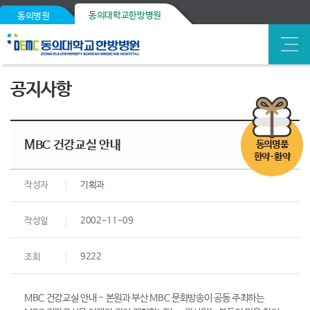
동의대학교한방병원
동의병원
공지사항
MBC 건강교실 안내
동의명품
한약·환약
작성자
기획과
작성일
2002-11-09
조회
9222
MBC 건강교실 안내 - 본원과 부산 MBC 문화방송이 공동 주최하는